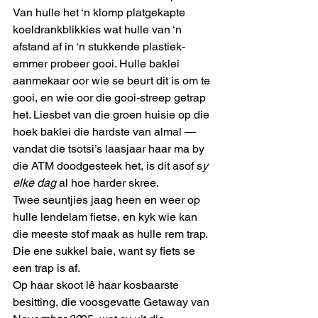
Van hulle het ‘n klomp platgekapte 
koeldrankblikkies wat hulle van ‘n 
afstand af in ‘n stukkende plastiek-
emmer probeer gooi. Hulle baklei 
aanmekaar oor wie se beurt dit is om te 
gooi, en wie oor die gooi-streep getrap 
het. Liesbet van die groen huisie op die 
hoek baklei die hardste van almal — 
vandat die tsotsi’s laasjaar haar ma by 
die ATM doodgesteek het, is dit asof s
y 
elke dag
 al hoe harder skree.
Twee seuntjies jaag heen en weer op 
hulle lendelam fietse, en kyk wie kan 
die meeste stof maak as hulle rem trap. 
Die ene sukkel baie, want sy fiets se 
een trap is af.
Op haar skoot lê haar kosbaarste 
besitting, die voosgevatte Getaway van 