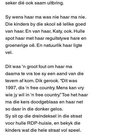
seker dié ook saam uitbring.
Sy wens haar ma was nie haar ma nie. 
Die kinders by die skool sê lelike goed 
van haar. En van haar, Katy, ook. Hulle 
spot haar met haar reguitstywe hare en 
groenerige oë. En natuurlik haar ligte 
vel.
Dit was ‘n groot fout om haar ma 
daarna te vra toe sy een aand van die 
tavern af kom. Dik gerook. “Dit was 
1997, dis ‘n free country. Mens kan vry 
wie jy wil in ‘n free country.” Toe het haar 
ma die kers doodgeblaas en haar net 
so daar in die donker gelos.
Sy sit op die dreindeksel in die straat 
voor hulle RDP-huisie, en bekyk die 
kinders wat die hele straat vol speel.