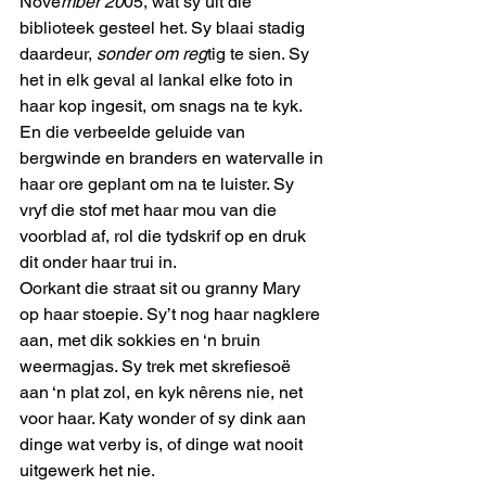
Nove
mber 20
05, wat sy uit die 
biblioteek gesteel het. Sy blaai stadig 
daardeur, 
sonder om reg
tig te sien. Sy 
het in elk geval al lankal elke foto in 
haar kop ingesit, om snags na te kyk. 
En die verbeelde geluide van 
bergwinde en branders en watervalle in 
haar ore geplant om na te luister. Sy 
vryf die stof met haar mou van die 
voorblad af, rol die tydskrif op en druk 
dit onder haar trui in.
Oorkant die straat sit ou granny Mary 
op haar stoepie. Sy’t nog haar nagklere 
aan, met dik sokkies en ‘n bruin 
weermagjas. Sy trek met skrefiesoë 
aan ‘n plat zol, en kyk nêrens nie, net 
voor haar. Katy wonder of sy dink aan 
dinge wat verby is, of dinge wat nooit 
uitgewerk het nie. 