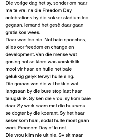
Die vorige dag het sy, sonder om haar 
ma te vra, na die Freedom Day 
celebrations by die sokker stadium toe 
gegaan. Iemand het gesê daar gaan 
gratis kos wees. 
Daar was toe nie. Net baie speeches, 
alles oor freedom en change en 
development. Van die mense wat 
gesing het se klere was verskriklik 
mooi vir haar, en hulle het baie 
gelukkig gelyk terwyl hulle sing. 
Die geraas van die wit bakkie wat 
langsaan by die bure stop laat haar 
terugskrik. Sy ken die vrou, sy kom baie 
daar. Sy werk saam met die buurvrou 
se dogter by die koerant. Sy het haar 
seker kom haal, sodat hulle moet gaan 
werk. Freedom Day of te not.
Die vrou klim nie uit nie. Sy sit maar 