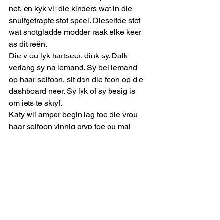
net, en kyk vir die kinders wat in die 
snuifgetrapte stof speel. Dieselfde stof 
wat snotgladde modder raak elke keer 
as dit reën. 
Die vrou lyk hartseer, dink sy. Dalk 
verlang sy na iemand. Sy bel iemand 
op haar selfoon, sit dan die foon op die 
dashboard neer. Sy lyk of sy besig is 
om iets te skryf.
Katy wil amper begin lag toe die vrou 
haar selfoon vinnig gryp toe ou mal 
David naby die bakkie verbyloop. Dit 
lyk amper of die vrou skaamkry toe ou 
David haar vriendelik groet.
Net toe kom die bure se dogter uit, en 
sy klim in die bakkie. Deur die oop 
vensters hoor sy hoe die twee vrouens 
mekaar groet, en hoe hulle lag toe hulle 