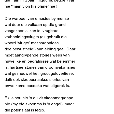
die “rain in Spain” (figuurlik bedoel) val 
nie “mainly on his plane” nie !
Die warboel van emosies by mense 
wat deur die vulkaan op die grond 
vasgekeer is, kan tot vrugbare 
verbeeldingsvlugte (ek gebruik die 
woord “vlugte” met sardoniese 
doelbewustheid!) aanleiding gee.  Daar 
moet aangrypende stories wees van 
huwelike en begrafnisse wat belemmer 
is, hartseerstories van droomvakansies 
wat gesneuwel het, groot geldverliese; 
dalk ook skreeusnaakse stories van 
onwelkome besoeke wat uitgerek is.
Ek is nou nie ‘n ou vir skoonmagrappe 
nie (my eie skoonma is ‘n engel), maar 
die potensiaal is legio.