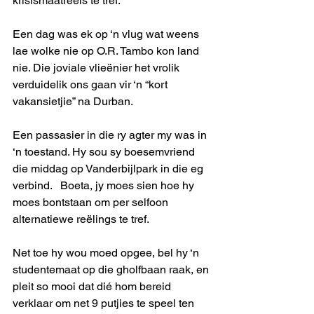
krisismaatreëls te tref.
Een dag was ek op ‘n vlug wat weens 
lae wolke nie op O.R. Tambo kon land 
nie. Die joviale vlieënier het vrolik 
verduidelik ons gaan vir ‘n “kort 
vakansietjie” na Durban.
Een passasier in die ry agter my was in 
‘n toestand. Hy sou sy boesemvriend 
die middag op Vanderbijlpark in die eg 
verbind.   Boeta, jy moes sien hoe hy 
moes bontstaan om per selfoon 
alternatiewe reëlings te tref.
Net toe hy wou moed opgee, bel hy ‘n 
studentemaat op die gholfbaan raak, en 
pleit so mooi dat dié hom bereid 
verklaar om net 9 putjies te speel ten 