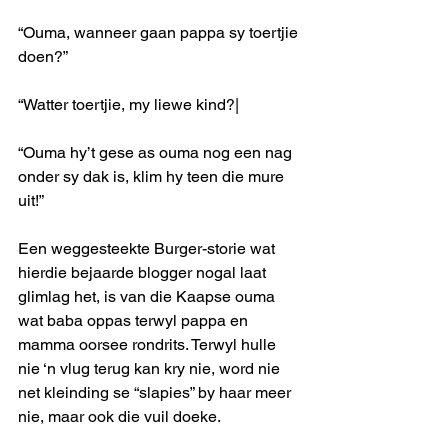
“Ouma, wanneer gaan pappa sy toertjie 
doen?”
“Watter toertjie, my liewe kind?|
“Ouma hy’t gese as ouma nog een nag 
onder sy dak is, klim hy teen die mure 
uit!”
Een weggesteekte Burger-storie wat 
hierdie bejaarde blogger nogal laat 
glimlag het, is van die Kaapse ouma 
wat baba oppas terwyl pappa en 
mamma oorsee rondrits. Terwyl hulle 
nie ‘n vlug terug kan kry nie, word nie 
net kleinding se “slapies” by haar meer 
nie, maar ook die vuil doeke.