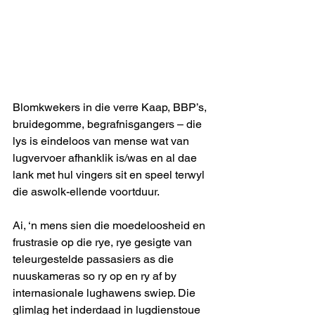
Blomkwekers in die verre Kaap, BBP’s, 
bruidegomme, begrafnisgangers – die 
lys is eindeloos van mense wat van 
lugvervoer afhanklik is/was en al dae 
lank met hul vingers sit en speel terwyl 
die aswolk-ellende voortduur.
Ai, ‘n mens sien die moedeloosheid en 
frustrasie op die rye, rye gesigte van 
teleurgestelde passasiers as die 
nuuskameras so ry op en ry af by 
internasionale lughawens swiep. Die 
glimlag het inderdaad in lugdienstoue 