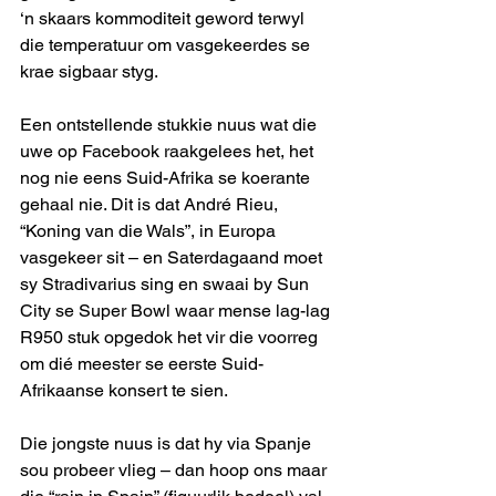
‘n skaars kommoditeit geword terwyl 
die temperatuur om vasgekeerdes se 
krae sigbaar styg.  
Een ontstellende stukkie nuus wat die 
uwe op Facebook raakgelees het, het 
nog nie eens Suid-Afrika se koerante 
gehaal nie. Dit is dat André Rieu, 
“Koning van die Wals”, in Europa 
vasgekeer sit – en Saterdagaand moet 
sy Stradivarius sing en swaai by Sun 
City se Super Bowl waar mense lag-lag 
R950 stuk opgedok het vir die voorreg 
om dié meester se eerste Suid-
Afrikaanse konsert te sien.
Die jongste nuus is dat hy via Spanje 
sou probeer vlieg – dan hoop ons maar 