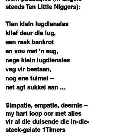
steeds Ten Little Niggers):  
Tien klein lugdiensies 
klief deur die lug, 
een raak bankrot 
en vou met ‘n sug, 
n
ege klein lugdiensies 
v
eg vir bestaan, 
n
og ene tuimel – 
net agt sukkel aan …
Simpatie, empatie, deernis – 
my hart loop oor met alles 
vir al die duisende die in-die-
steek-gelate 1Timers 