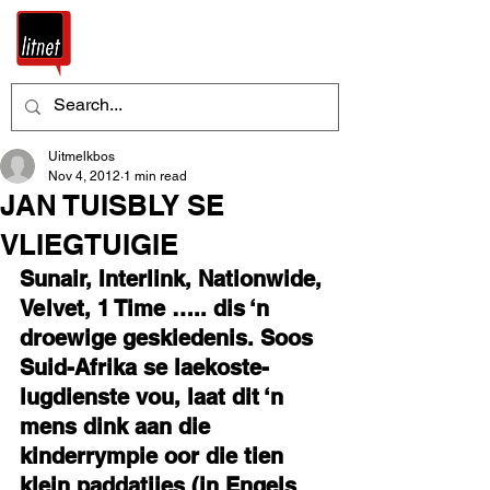
Uitmelkbos
Nov 4, 2012
1 min read
JAN TUISBLY SE
VLIEGTUIGIE
Sunair, Interlink, Nationwide, 
Velvet, 1 Time ….. dis ‘n 
droewige geskiedenis. Soos 
Suid-Afrika se laekoste-
lugdienste vou, laat dit ‘n 
mens dink aan die 
kinderrympie oor die tien 
klein paddatjies (in Engels 