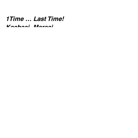
1Time … Last Time!  
Koebaai, Meraai. 
#bankrotlugdienste
#tienklein
#totsiens1time
#uitmelkbos
uitmelkbos
See All
Recent Posts