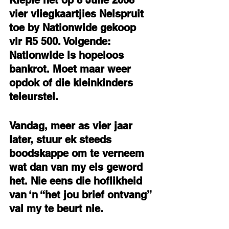
Kiepie het op 8 Julie 2008 
vier vliegkaartjies Nelspruit 
toe by Nationwide gekoop 
vir R5 500. Volgende: 
Nationwide is hopeloos 
bankrot. Moet maar weer 
opdok of die kleinkinders 
teleurstel.
Vandag, meer as vier jaar 
later, stuur ek steeds 
boodskappe om te verneem 
wat dan van my eis geword 
het. Nie eens die hoflikheid 
van ‘n “het jou brief ontvang” 
val my te beurt nie.