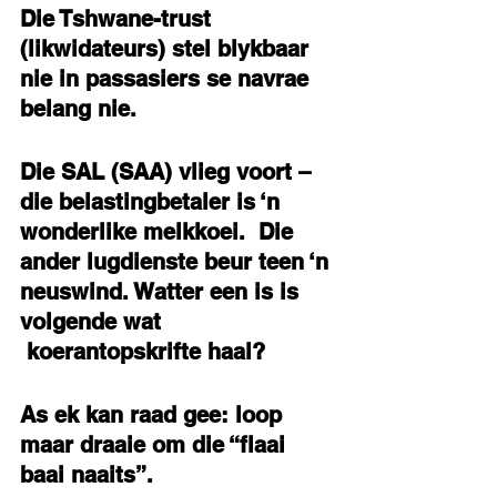
Die Tshwane-trust 
(likwidateurs) stel blykbaar 
nie in passasiers se navrae 
belang nie.
Die SAL (SAA) vlieg voort – 
die belastingbetaler is ‘n 
wonderlike melkkoei.  Die 
ander lugdienste beur teen ‘n 
neuswind. Watter een is is 
volgende wat 
 koerantopskrifte haal? 
As ek kan raad gee: loop 
maar draaie om die “flaai 
baai naaits”. 