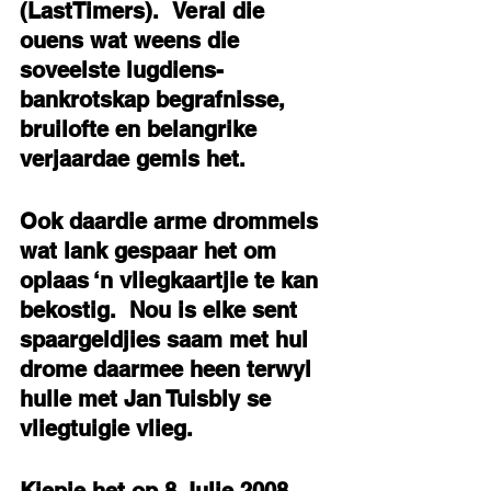
(LastTimers).  Veral die 
ouens wat weens die 
soveelste lugdiens-
bankrotskap begrafnisse, 
bruilofte en belangrike 
verjaardae gemis het.
Ook daardie arme drommels 
wat lank gespaar het om 
oplaas ‘n vliegkaartjie te kan 
bekostig.  Nou is elke sent 
spaargeldjies saam met hul 
drome daarmee heen terwyl 
hulle met Jan Tuisbly se 
vliegtuigie vlieg.  