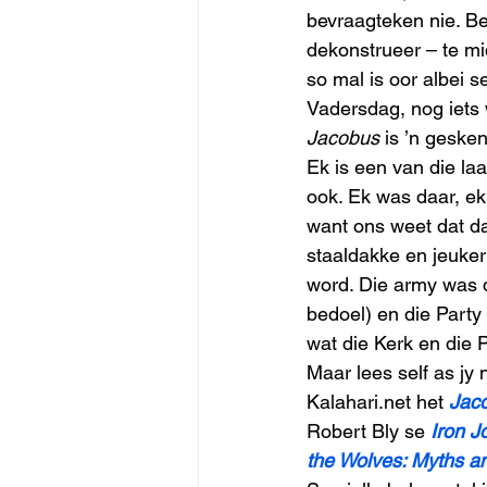
bevraagteken nie. Be
dekonstrueer – te mi
so mal is oor albei se
Vadersdag, nog iets w
Jacobus
 is ’n gesken
Ek is een van die la
ook. Ek was daar, ek 
want ons weet dat da
staaldakke en jeuker
word. Die army was d
bedoel) en die Party
wat die Kerk en die 
Maar lees self as jy n
Kalahari.net het 
Jac
Robert Bly se 
Iron J
the Wolves: Myths a