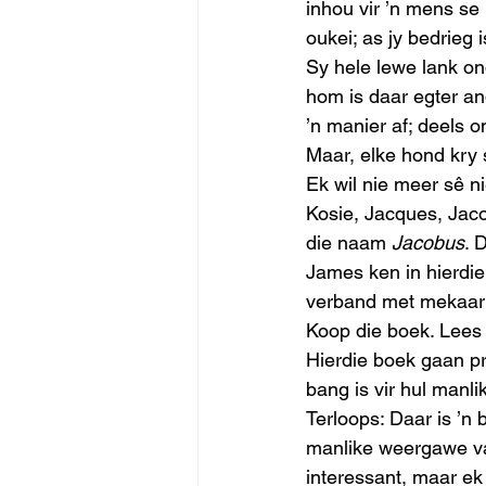
inhou vir ’n mens se 
oukei; as jy bedrieg i
Sy hele lewe lank on
hom is daar egter and
’n manier af; deels o
Maar, elke hond kry 
Ek wil nie meer sê ni
Kosie, Jacques, Jaco
die naam 
Jacobus
. 
James ken in hierdie
verband met mekaar –
Koop die boek. Lees d
Hierdie boek gaan pr
bang is vir hul manlik
Terloops: Daar is ’n
manlike weergawe v
interessant, maar ek