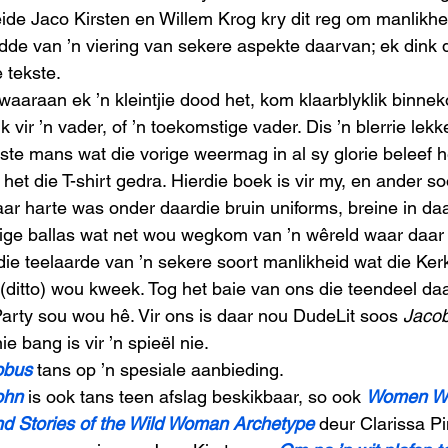
ide Jaco Kirsten en Willem Krog kry dit reg om manlikhei
dde van ’n viering van sekere aspekte daarvan; ek dink
 tekste. 
aaraan ek ’n kleintjie dood het, kom klaarblyklik binneko
k vir ’n vader, of ’n toekomstige vader. Dis ’n blerrie lekk
aste mans wat die vorige weermag in al sy glorie beleef 
het die T-shirt gedra. Hierdie boek is vir my, en ander so
ar harte was onder daardie bruin uniforms, breine in daa
ige ballas wat net wou wegkom van ’n wêreld waar daar v
ie teelaarde van ’n sekere soort manlikheid wat die Kerk 
 (ditto) wou kweek. Tog het baie van ons die teendeel da
Party sou wou hê. Vir ons is daar nou DudeLit soos 
Jaco
ie bang is vir ’n spieël nie. 
obus
 tans op ’n spesiale aanbieding. 
ohn
 is ook tans teen afslag beskikbaar, so ook 
Women Wh
nd Stories of the Wild Woman Archetype
 deur Clarissa Pi