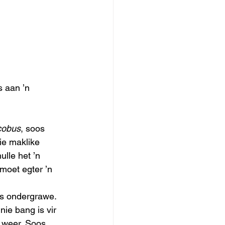
s aan ’n 
cobus
, soos 
ie maklike 
lle het ’n 
moet egter ’n 
es ondergrawe. 
ie bang is vir 
t weer. Soos 