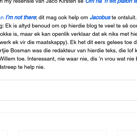
 in my resensie van Jaco Kirsten se 
Om na ’n wit plafon t
an 
I’m not there
; dit mag ook help om 
Jacobus
 te ontsluit.
: Ek is altyd benoud om op hierdie blog te veel te sê o
okke is, maar ek kan openlik verklaar dat ek niks met hie
erk ek vir die maatskappy). Ek het dit eers gelees toe di
tjie Bosman was die redakteur van hierdie teks, die lof
en Willem toe. Interessant, nie waar nie, dis ’n vrou wat n
dstreep te help nie.