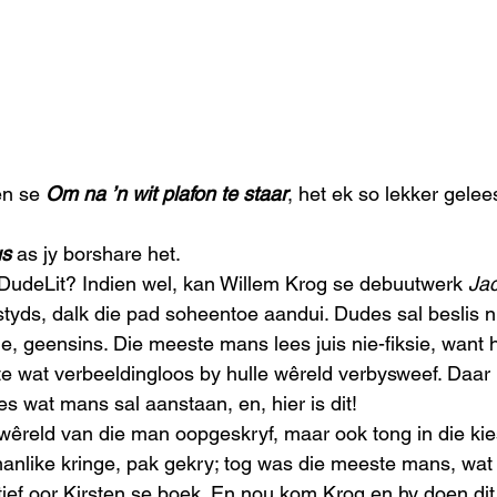
n se 
Om na ’n wit plafon te staar
, het ek so lekker gelee
us
 as jy borshare het. 
 DudeLit? Indien wel, kan Willem Krog se debuutwerk 
Ja
tyds, dalk die pad soheentoe aandui. Dudes sal beslis n
e, geensins. Die meeste mans lees juis nie-fiksie, want hu
ste wat verbeeldingloos by hulle wêreld verbysweef. Daar 
s wat mans sal aanstaan, en, hier is dit! 
 wêreld van die man oopgeskryf, maar ook tong in die ki
manlike kringe, pak gekry; tog was die meeste mans, wat n
itief oor Kirsten se boek. En nou kom Krog en hy doen di