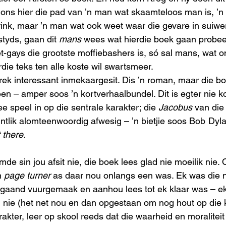
p ons hier die pad van ’n man wat skaamteloos man is, ’n
rink, maar ’n man wat ook weet waar die gevare in suiwer
tyds, gaan dit 
mans
 wees wat hierdie boek gaan probee
t-gays die grootste moffiebashers is, só sal mans, wat o
rdie teks ten alle koste wil swartsmeer. 
rek interessant inmekaargesit. Dis ’n roman, maar die boe
een – amper soos ’n kortverhaalbundel. Dit is egter nie ko
 speel in op die sentrale karakter; die 
Jacobus
 van die t
ntlik alomteenwoordig afwesig – ’n bietjie soos Bob Dyla
 there
.
e sin jou afsit nie, die boek lees glad nie moeilik nie. 
n 
page turner
 as daar nou onlangs een was. Ek was die 
agaand vuurgemaak en aanhou lees tot ek klaar was – ek
nie (het net nou en dan opgestaan om nog hout op die k
rakter, leer op skool reeds dat die waarheid en moraliteit