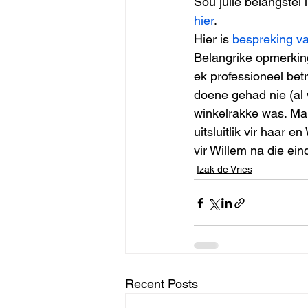
Sou julle belangstel
hier
. 
Hier is 
bespreking v
Belangrike opmerking
ek professioneel betr
doene gehad nie (al w
winkelrakke was. Mar
uitsluitlik vir haar 
vir Willem na die ein
Izak de Vries
Recent Posts