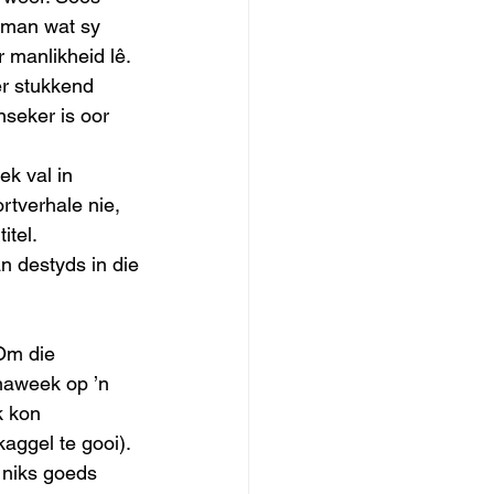
 man wat sy 
 manlikheid lê. 
r stukkend 
nseker is oor 
k val in 
rtverhale nie, 
itel. 
n destyds in die 
Om die 
naweek op ’n 
 kon 
aggel te gooi). 
 niks goeds 