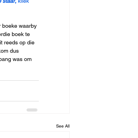
e staar
, 
kliek 
 
or boeke waarby 
rdie boek te 
t reeds op die 
 kom dus 
ie bang was om 
See All