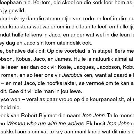
loopbaan nie. Kortom, die skool en die kerk leer hom as jy
s jy gewild. 
derdruk hy dan die stemmetjie van rede en leef in die 
er karakters wat weier om in die leun te leef, en hulle tj
mdat hulle telkens in Jaco, en ander wat wel in die leun le
sy dag en Jaco s’n kom uiteindelik ook. 
e, behalwe dalk dit: Op die voorblad is ’n stapel lêers m
bson, Kobus, Jaco, en James. Hulle is natuurlik almal af
Die leser leer dan ook vir Kosie, Jacques, Jacobson, Kob
 roman, en so leer ons vir 
Jacobus
 ken, want al daardie 
 en met Jaco, die hoofkarakter, se vermoë om te kan aa
it. Gee dit vir die man in jou lewe. 
yse wen – veral as daar vroue op die keurpaneel sit, of
heid nie. 
 boek van Robert Bly met die naam 
Iron John
. Talle mense
an 
Women who run with the wolves
. Ek besit 
Iron John
 e
 sukkel soms om vat te kry aan manlikheid wat dit nie sig