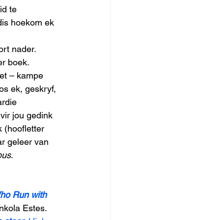
d te 
 dis hoekom ek 
rt nader. 
er boek. 
het – kampe 
os ek, geskryf, 
rdie 
ir jou gedink 
(hoofletter 
ar geleer van 
bus
. 
o Run with 
nkola Estes. 