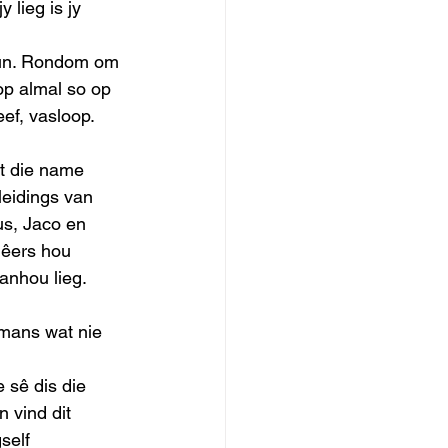
 lieg is jy 
leun. Rondom om 
op almal so op 
ef, vasloop. 
et die name 
leidings van 
us, Jaco en 
lêers hou 
nhou lieg. 
 mans wat nie 
 sê dis die 
n vind dit 
self 