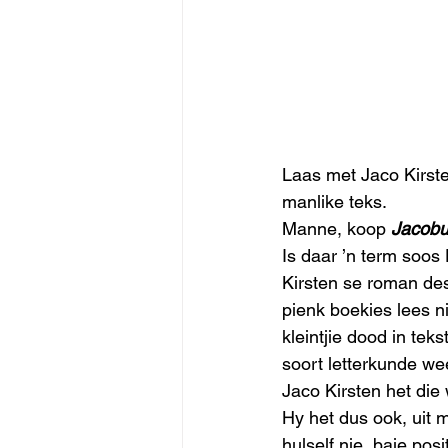
Laas met Jaco Kirste
manlike teks. 
Manne, koop 
Jacob
Is daar ’n term soos
Kirsten se roman des
pienk boekies lees ni
kleintjie dood in tek
soort letterkunde wee
Jaco Kirsten het die
Hy het dus ook, uit 
hulself nie, baie pos