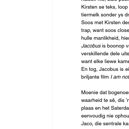
Kirsten se teks, loo
tiermelk sonder ys d
Soos met Kirsten des
trap, want soos close
hulle manlikheid, hie
Jacobus
 is boonop v
verskillende dele uit
want elke liewe kamee
En tog, Jacobus is ei
briljante film 
I am not
Moenie dat bogenoemd
waarheid te sê, dis ’
plaas en het Saterd
eenvoudig nie ophou 
Jaco, die sentrale ka