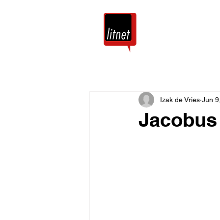
Tuis
Blog
Izak de Vries
Jun 9
Jacobus 