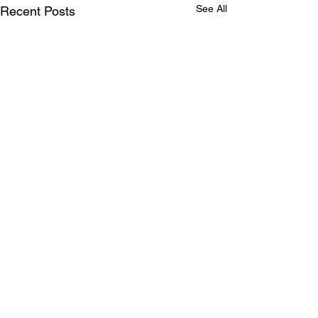
See All
Recent Posts
SKOONHEID SONDER
SKROOMHEID
Op bladsy drie van Die
Comments
Burger vanoggend verskyn