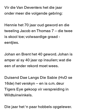
Vir die Van Deventers het die jaar 
onder meer die volgende gebring: 
Hennie het 70 jaar oud geword en die 
tweeling Jacob en Thomas 7 – die twee 
is skool toe; volwaardige graad -
eentjies. 
Johan en Brent het 40 geword. Johan is 
amper al sy 40 jaar op insulien; wat die 
een of ander rekord moet wees.
Duisend Dae Langs Die Sabie (HvD se 
16de) het verskyn – en is o.m. deur 
Tigers Eye gekoop vir verspreiding in 
Wildtuinwinkels. 
Die jaar het ‘n paar hobbels opgelewer. 