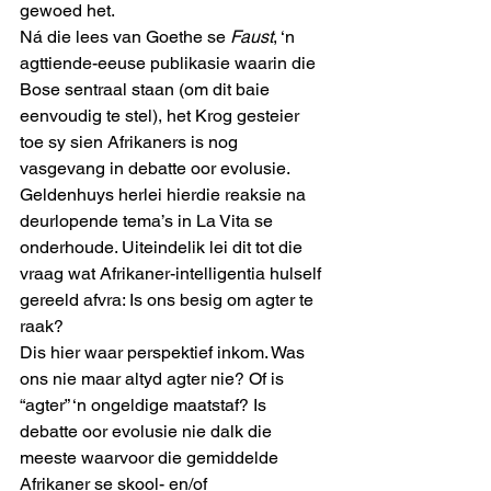
gewoed het.
Ná die lees van Goethe se 
Faust
, ‘n 
agttiende-eeuse publikasie waarin die 
Bose sentraal staan (om dit baie 
eenvoudig te stel), het Krog gesteier 
toe sy sien Afrikaners is nog 
vasgevang in debatte oor evolusie.
Geldenhuys herlei hierdie reaksie na 
deurlopende tema’s in La Vita se 
onderhoude. Uiteindelik lei dit tot die 
vraag wat Afrikaner-intelligentia hulself 
gereeld afvra: Is ons besig om agter te 
raak?
Dis hier waar perspektief inkom. Was 
ons nie maar altyd agter nie? Of is 
“agter” ‘n ongeldige maatstaf? Is 
debatte oor evolusie nie dalk die 
meeste waarvoor die gemiddelde 
Afrikaner se skool- en/of 