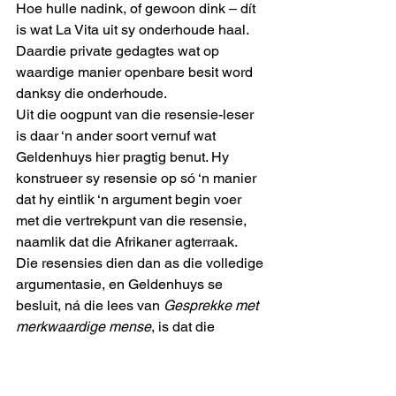
Hoe hulle nadink, of gewoon dink – dít 
is wat La Vita uit sy onderhoude haal. 
Daardie private gedagtes wat op 
waardige manier openbare besit word 
danksy die onderhoude.
Uit die oogpunt van die resensie-leser 
is daar ‘n ander soort vernuf wat 
Geldenhuys hier pragtig benut. Hy 
konstrueer sy resensie op só ‘n manier 
dat hy eintlik ‘n argument begin voer 
met die vertrekpunt van die resensie, 
naamlik dat die Afrikaner agterraak.
Die resensies dien dan as die volledige 
argumentasie, en Geldenhuys se 
besluit, ná die lees van 
Gesprekke met 
merkwaardige mense
, is dat die 
Afrikaner se kultuur ryker is as wat ons 
dink. ‘n Mens voel geneig om met hom 
saam te stem, al dwaal Malan en 