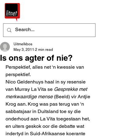
Uitmelkbos
May 3, 2011
2 min read
Is ons agter of nie?
Perspektief, alles net ‘n kwessie van 
perspektief.
Nico Geldenhuys haal in sy resensie 
van Murray La Vita se 
Gesprekke met 
merkwaardige mense
 (Beeld) vir Antjie 
Krog aan. Krog was pas terug van ‘n 
sabbatsjaar in Duitsland toe sy die 
onderhoud aan La Vita toegestaan het, 
en uiters geskok oor die debatte wat 
indertyd in Suid-Afrikaanse koerante 