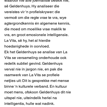
waaroor nie alle joernaliste beskik nie, 
sê Geldenhuys. Hy analiseer die 
vereistes vir ‘n profielskrywer: die 
vermoë om die regte vrae te vra, wye 
agtergrondkennis én algemene kennis, 
die moed om moeilike vrae maklik te 
vra, en groot emosionele intelligensie.
La Vita, sê hy, het al hierdie 
hoedanighede in oorvloed.
Ek het Geldenhuys se analise van La 
Vita se versameling onderhoude ook 
redelik subtiel gevind. Geldenhuys 
verval nie in jargon nie, en pak die 
raamwerk van La Vita se profiele 
netjies uit: Dit is gesprekke met mense 
binne ‘n kulturele verband. En kultuur 
moet mens, ofskoon Geldenhuys dit nie 
uitspel nie, uiteindelik herlei na 
intelligentia, hulle wat nadink.