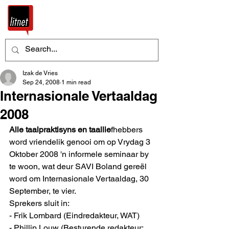
Izak de Vries
Sep 24, 2008
1 min read
Internasionale Vertaaldag
2008
Alle taalpraktisyns en taallie
fhebbers 
word vriendelik genooi om op Vrydag 3 
Oktober 2008 'n informele seminaar by 
te woon, wat deur SAVI Boland gereël 
word om Internasionale Vertaaldag, 30 
September, te vier.
Sprekers sluit in:
- Frik Lombard (Eindredakteur, WAT)
- Phillip Louw (Besturende redakteur: 