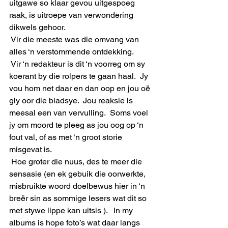
uitgawe so klaar gevou uitgespoeg 
raak, is uitroepe van verwondering 
dikwels gehoor.
 Vir die meeste was die omvang van 
alles ‘n verstommende ontdekking.   
 Vir ‘n redakteur is dit ‘n voorreg om sy 
koerant by die rolpers te gaan haal.  Jy 
vou hom net daar en dan oop en jou oë 
gly oor die bladsye.  Jou reaksie is 
meesal een van vervulling.  Soms voel 
jy om moord te pleeg as jou oog op ‘n 
fout val, of as met ‘n groot storie 
misgevat is.
 Hoe groter die nuus, des te meer die 
sensasie (en ek gebuik die oorwerkte, 
misbruikte woord doelbewus hier in ‘n 
breër sin as sommige lesers wat dit so 
met stywe lippe kan uitsis ).   In my 
albums is hope foto’s wat daar langs 