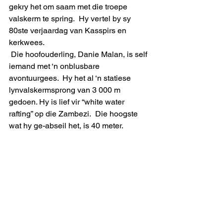
gekry het om saam met die troepe 
valskerm te spring.  Hy vertel by sy 
80ste verjaardag van Kasspirs en 
kerkwees.  
 Die hoofouderling, Danie Malan, is self 
iemand met ‘n onblusbare 
avontuurgees.  Hy het al ‘n statiese 
lynvalskermsprong van 3 000 m 
gedoen. Hy is lief vir “white water 
rafting” op die Zambezi.  Die hoogste 
wat hy ge-abseil het, is 40 meter.
 Die gemeente se baas-rangskikker, 
Elna Smit, verklap hoe sy kleintyd  tot 
aller-ontsteltenis  nie die versoeking 
kon weerstaan nie om ‘n koningsprotea 
te gaps.   
 Mev. Skoon Melkbos, Blanché de Kock 
(met goeie rede so genoem), 
onderneem op Visnet se versoek ‘n 