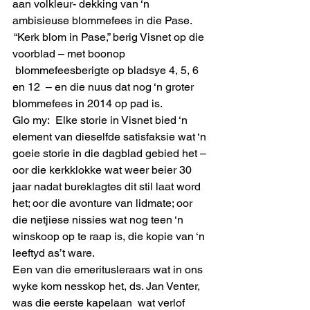
aan volkleur- dekking van ‘n 
ambisieuse blommefees in die Pase.
 “Kerk blom in Pase,” berig Visnet op die 
voorblad – met boonop 
 blommefeesberigte op bladsye 4, 5, 6 
en 12  – en die nuus dat nog ‘n groter 
blommefees in 2014 op pad is.
Glo my:  Elke storie in Visnet bied ‘n 
element van dieselfde satisfaksie wat ‘n 
goeie storie in die dagblad gebied het – 
oor die kerkklokke wat weer beier 30 
jaar nadat bureklagtes dit stil laat word 
het; oor die avonture van lidmate; oor 
die netjiese nissies wat nog teen ‘n 
winskoop op te raap is, die kopie van ‘n 
leeftyd as’t ware.   
Een van die emeritusleraars wat in ons 
wyke kom nesskop het, ds. Jan Venter, 
was die eerste kapelaan  wat verlof 