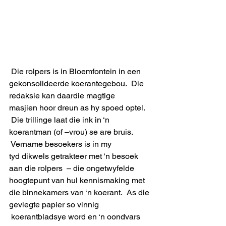
 Die rolpers is in Bloemfontein in een 
gekonsolideerde koerantegebou.  Die 
redaksie kan daardie magtige 
masjien hoor dreun as hy spoed optel. 
 Die trillinge laat die ink in ‘n 
koerantman (of –vrou) se are bruis.
 Vername besoekers is in my 
tyd dikwels getrakteer met ‘n besoek 
aan die rolpers  – die ongetwyfelde 
hoogtepunt van hul kennismaking met 
die binnekamers van ‘n koerant.  As die 
gevlegte papier so vinnig 
 koerantbladsye word en ‘n oondvars 