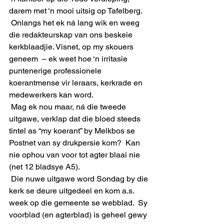
darem met ‘n mooi uitsig op Tafelberg.
 Onlangs het ek ná lang wik en weeg 
die redakteurskap van ons beskeie 
kerkblaadjie. Visnet, op my skouers 
geneem  – ek weet hoe ‘n irritasie 
puntenerige professionele 
koerantmense vir leraars, kerkrade en 
medewerkers kan word.
 Mag ek nou maar, ná die tweede 
uitgawe, verklap dat die bloed steeds 
tintel as “my koerant” by Melkbos se 
Postnet van sy drukpersie kom?  Kan 
nie ophou van voor tot agter blaai nie 
(net 12 bladsye A5).
 Die nuwe uitgawe word Sondag by die 
kerk se deure uitgedeel en kom a.s. 
week op die gemeente se webblad.  Sy 
voorblad (en agterblad) is geheel gewy 