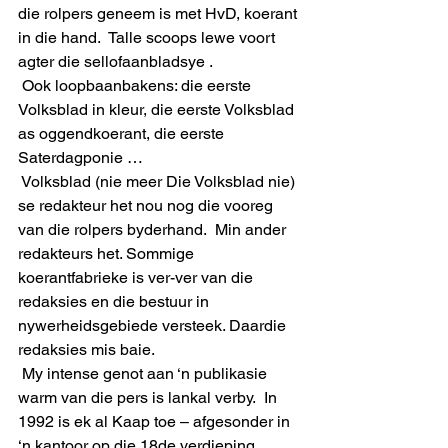
die rolpers geneem is met HvD, koerant 
in die hand.  Talle scoops lewe voort 
agter die sellofaanbladsye .  
 Ook loopbaanbakens: die eerste 
Volksblad in kleur, die eerste Volksblad 
as oggendkoerant, die eerste 
Saterdagponie …
 Volksblad (nie meer Die Volksblad nie) 
se redakteur het nou nog die vooreg 
van die rolpers byderhand.  Min ander 
redakteurs het. Sommige 
koerantfabrieke is ver-ver van die 
redaksies en die bestuur in 
nywerheidsgebiede versteek. Daardie 
redaksies mis baie.
 My intense genot aan ‘n publikasie 
warm van die pers is lankal verby.  In 
1992 is ek al Kaap toe – afgesonder in 
‘n kantoor op die 18de verdieping, 