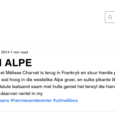
, 2014
1 min read
N ALPE
e et Mélisse Charvet is terug in Frankryk en stuur hierdie
 wat hoog in die westelike Alpe groei, en sulke pikante l
Balule laataand saam met hulle geniet het terwyl die hie
 daarvan vertel in my 
kaans
#hennievandeventer
#uitmelkbos