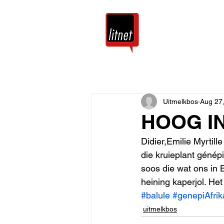
Tuis
Blog
Uitmelkbos
Aug 27
HOOG I
Didier,Emilie Myrtill
die kruieplant génépi
soos die wat ons in 
heining kaperjol. Het
#balule
#genepiAfri
uitmelkbos