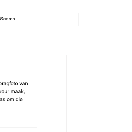
 pragfoto van 
ikeur maak, 
nas om die 