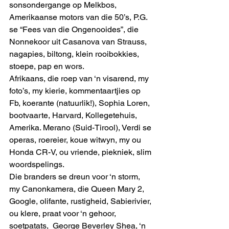
sonsondergange op Melkbos, 
Amerikaanse motors van die 50’s, P.G. 
se “Fees van die Ongenooides”, die 
Nonnekoor uit Casanova van Strauss, 
nagapies, biltong, klein rooibokkies, 
stoepe, pap en wors. 
Afrikaans, die roep van ‘n visarend, my 
foto’s, my kierie, kommentaartjies op 
Fb, koerante (natuurlik!), Sophia Loren, 
bootvaarte, Harvard, Kollegetehuis, 
Amerika. Merano (Suid-Tirool), Verdi se 
operas, roereier, koue witwyn, my ou 
Honda CR-V, ou vriende, piekniek, slim 
woordspelings. 
Die branders se dreun voor ‘n storm, 
my Canonkamera, die Queen Mary 2, 
Google, olifante, rustigheid, Sabierivier, 
ou klere, praat voor ‘n gehoor,  
soetpatats,  George Beverley Shea, ‘n 