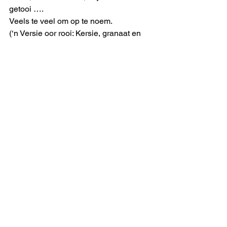
getooi ….
Veels te veel om op te noem. 
(‘n Versie oor rooi: Kersie, granaat en 
ryp waatlemoen/rooi bly n kleur wat iets 
aan jou doen/ tooi jou in rooi, my 
rooibloedvrou/ om my vir altyd aan jou 
voete te hou!)
#hennievandeventer
#murraylavita
#uitmelkbos
uitmelkbos
See All
Recent Posts