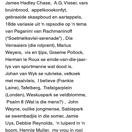
James Hadley Chase,  A.G. Visser, vars 
bruinbrood,  appelkooskonfyt,  
gebraaide skaapboud en aartappels, 
18de variasie uit ‘n rapsodie op ‘n tema 
van Paganini van Rachmaninoff 
(“Soetmelksvlei-serenade”) , Die 
Verraaiers (die rolprent), Marius 
Weyers,  vis en tjips, Graeme Pollock, 
Herman le Roux se einde-van-die-jaar-
lys van sportmanne wat dood is. 
Johan van Wyk se rubrieke, vetkoek 
met maalvleis,  I believe (Frankie 
Laine), Tafelberg,  Trafalgarplein 
(Londen), Weskuspark se veldblomme,  
 Psalm 8 (Wat is die mens?) ,  John 
Wayne, oulike jongmense, Sabiepark 
se swembadjie in die somer, Jamie 
Uys, Debbie Reynolds,  ‘n luiperd in ‘n  
boom, Hennie Muller,  my vrou in rooi 