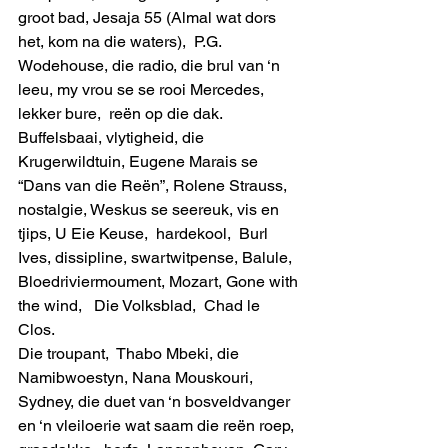
groot bad, Jesaja 55 (Almal wat dors 
het, kom na die waters),  P.G. 
Wodehouse, die radio, die brul van ‘n 
leeu, my vrou se se rooi Mercedes,  
lekker bure,  reën op die dak. 
Buffelsbaai, vlytigheid, die 
Krugerwildtuin, Eugene Marais se 
“Dans van die Reën”, Rolene Strauss,  
nostalgie, Weskus se seereuk, vis en 
tjips, U Eie Keuse,  hardekool,  Burl 
Ives, dissipline, swartwitpense, Balule, 
Bloedriviermoument, Mozart, Gone with 
the wind,   Die Volksblad,  Chad le 
Clos. 
Die troupant,  Thabo Mbeki, die 
Namibwoestyn, Nana Mouskouri,  
Sydney, die duet van ‘n bosveldvanger 
en ‘n vleiloerie wat saam die reën roep,  