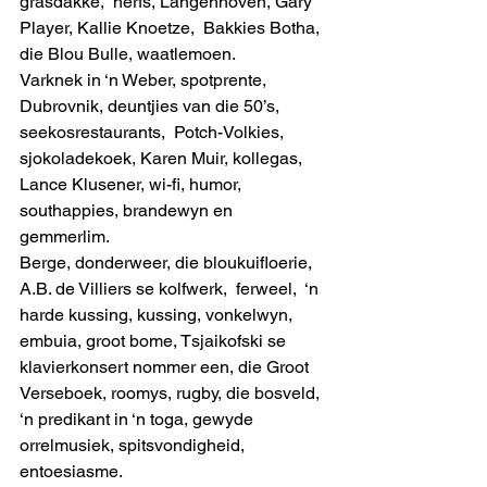
grasdakke,  herfs, Langenhoven, Gary 
Player, Kallie Knoetze,  Bakkies Botha,  
die Blou Bulle, waatlemoen. 
Varknek in ‘n Weber, spotprente, 
Dubrovnik, deuntjies van die 50’s,  
seekosrestaurants,  Potch-Volkies,  
sjokoladekoek, Karen Muir, kollegas, 
Lance Klusener, wi-fi, humor, 
southappies, brandewyn en 
gemmerlim. 
Berge, donderweer, die bloukuifloerie, 
A.B. de Villiers se kolfwerk,  ferweel,  ‘n 
harde kussing, kussing, vonkelwyn, 
embuia, groot bome, Tsjaikofski se 
klavierkonsert nommer een, die Groot 
Verseboek, roomys, rugby, die bosveld, 
‘n predikant in ‘n toga, gewyde 
orrelmusiek, spitsvondigheid, 
entoesiasme. 