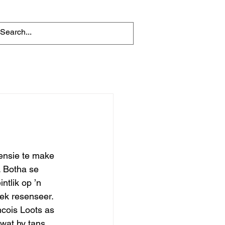
ensie te make 
. Botha se 
tlik op ’n 
oek resenseer.
ncois Loots as 
wat hy tans 