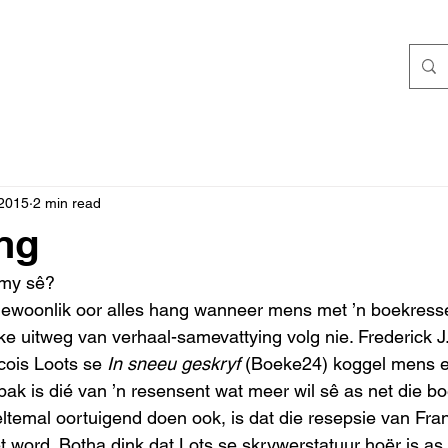
 2015
2 min read
ng
r my sê?
 gewoonlik oor alles hang wanneer mens met ’n boekress
ike uitweg van verhaal-samevattying volg nie. Frederick J
ois Loots se 
In sneeu geskryf
 (Boeke24) koggel mens ein
pak is dié van ’n resensent wat meer wil sê as net die b
eltemal oortuigend doen ook, is dat die resepsie van Fra
 word. Botha dink dat Lots se skrywerstatuur hoër is as 