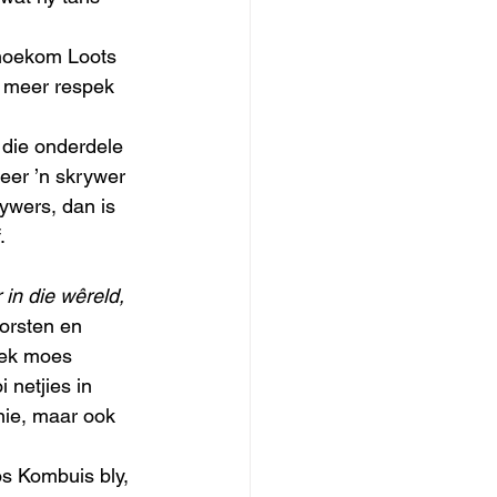
 hoekom Loots 
p meer respek 
 die onderdele 
eer ’n skrywer 
wers, dan is 
.
 in die wêreld, 
orsten en 
 ek moes 
netjies in 
nie, maar ook 
os Kombuis bly, 