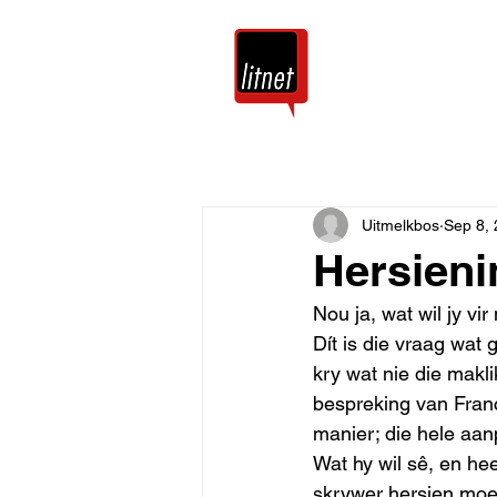
Tuis
Blog
Uitmelkbos
Sep 8,
Hersieni
Nou ja, wat wil jy vi
Dít is die vraag wat
kry wat nie die makl
bespreking van Franc
manier; die hele aan
Wat hy wil sê, en he
skrywer hersien moet