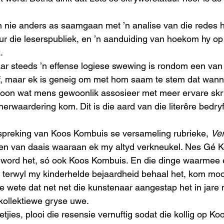
n nie anders as saamgaan met ’n analise van die redes
eur die leserspubliek, en ’n aanduiding van hoekom hy o
.
ar steeds ’n effense logiese swewing is rondom een van
f, maar ek is geneig om met hom saam te stem dat wann
oon wat mens gewoonlik assosieer met meer ervare skry
 herwaardering kom. Dit is die aard van die literêre bedryf
spreking van Koos Kombuis se versameling rubrieke, 
Ver
een van daais waaraan ek my altyd verkneukel. Nes Gé K
eword het, só ook Koos Kombuis. En die dinge waarmee
terwyl my kinderhelde bejaardheid behaal het, kom mooi 
ie wete dat net net die kunstenaar aangestap het in jare 
 kollektiewe gryse uwe.
etjies, plooi die resensie vernuftig sodat die kollig op Ko