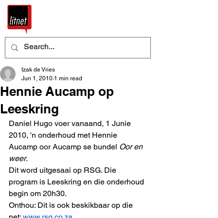
Izak de Vries
Jun 1, 2010
1 min read
Hennie Aucamp op
Leeskring
Daniel Hugo voer vanaand, 1 Junie 
2010, 'n onderhoud met Hennie 
Aucamp oor Aucamp se bundel 
Oor en 
weer
. 
Dit word uitgesaai op RSG. Die 
program is Leeskring en die onderhoud 
begin om 20h30. 
Onthou: Dit is ook beskikbaar op die 
net: 
www.rsg.co.za