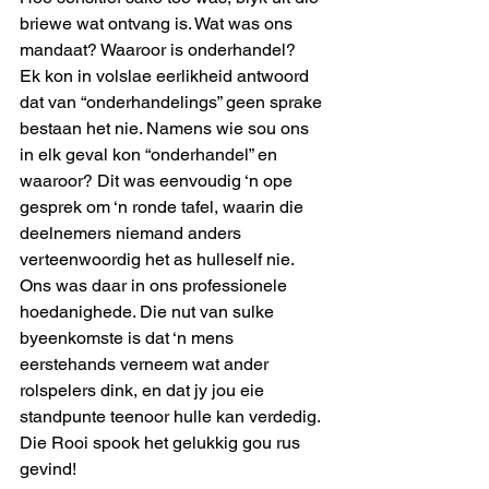
briewe wat ontvang is. Wat was ons 
mandaat? Waaroor is onderhandel?
Ek kon in volslae eerlikheid antwoord 
dat van “onderhandelings” geen sprake 
bestaan het nie. Namens wie sou ons 
in elk geval kon “onderhandel” en 
waaroor? Dit was eenvoudig ‘n ope 
gesprek om ‘n ronde tafel, waarin die 
deelnemers niemand anders 
verteenwoordig het as hulleself nie. 
Ons was daar in ons professionele 
hoedanighede. Die nut van sulke 
byeenkomste is dat ‘n mens 
eerstehands verneem wat ander 
rolspelers dink, en dat jy jou eie 
standpunte teenoor hulle kan verdedig. 
Die Rooi spook het gelukkig gou rus 
gevind!