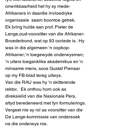
onwrikbaarheid het hy sy mede-
Afrikaners in daardie invloedryke 
organisasie  saam boontoe getrek.
Ek bring hulde aan prof. Pieter de 
Lange,oud-voorsitter van die Afrikaner-
Broederbond, wat op 93 oorlede is.  Hy 
was in die algemeen ‘n oopkop-
Afrikaner; ‘n toegewyde onderwysman; 
‘n uiters toeganklike akademikus en ‘n 
minsame mens, soos Gustaf Pienaar 
op my FB-blad tereg uitwys.
Van die RAU was hy ‘n skitterende 
rektor.   Ek onthou hom ook as 
direksielid van die Nasionale Pers, 
altyd beredeneerd met fyn formulerings. 
Vergeet nie sy rol as voorsitter van die 
De Lange-kommissie van ondersoek 
na die onderwys nie.