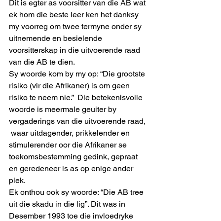
Dit is egter as voorsitter van die AB wat 
ek hom die beste leer ken het danksy 
my voorreg om twee termyne onder sy 
uitnemende en besielende 
voorsitterskap in die uitvoerende raad 
van die AB te dien.
Sy woorde kom by my op: “Die grootste 
risiko (vir die Afrikaner) is om geen 
risiko te neem nie.”  Die betekenisvolle 
woorde is meermale geuiter by 
vergaderings van die uitvoerende raad, 
 waar uitdagender, prikkelender en 
stimulerender oor die Afrikaner se 
toekomsbestemming gedink, gepraat 
en geredeneer is as op enige ander 
plek.
Ek onthou ook sy woorde: “Die AB tree 
uit die skadu in die lig”. Dit was in 
Desember 1993 toe die invloedryke 