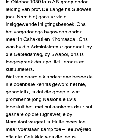
In Oktober 1989 is ‘n AB-groep onder 
leiding van prof. De Lange na Suidwes 
(nou Namibie) gestuur vir ‘n 
insiggewende inligtingsbesoek. Ons 
het vergaderings bygewoon onder 
meer in Oshakati en Khomasdal. Ons 
was by die Administrateur-generaal, by 
die Gebiedsmag, by Swapol, ons is 
toegespreek deur politici, leraars en 
kultuurleiers.
Wat van daardie klandestiene besoekie 
nie openbare kennis geword het nie, 
genadiglik, is dat die groepie, wat 
prominente jong Nasionale LV’s 
ingesluit het, met hul aankoms deur hul 
gashere op die lughawetjie by 
Namutoni vergeet is. Hulle moes toe 
maar voetslaan kamp toe – leeuwệreld 
ofte nie. Gelukkig was die leeus 