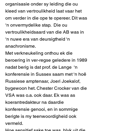
organisasie onder sy leiding die ou 
kleed van vertroulikheid laat vaar het 
om verder in die ope te opereer. Dit was 
‘n onvermydelike stap.  Die ou 
vertroulikheidsaard van die AB was in 
‘n nuwe era van deursigtheid ‘n 
anachronisme.
Met verkneukeling onthou ek die 
beroering in ver-regse geledere in 1989 
nadat berig is dat prof. de Lange  ‘n 
konferensie in Sussex saam met ‘n hoë 
Russiese amptenaar, Joeri Joekalof, 
bygewoon het. Chester Crocker van die 
VSA was o.a. ook daar. Ek was as 
koerantredakteur na daardie 
konferensie genooi, en in sommige 
berigte is my teenwoordigheid ook 
vermeld.
Hoe sensitief sake toe was, blyk uit die 