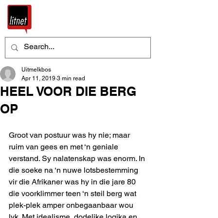
Uitmelkbos
Apr 11, 2019
3 min read
HEEL VOOR DIE BERG
OP
Groot van postuur was hy nie; maar 
ruim van gees en met ‘n geniale 
verstand. Sy nalatenskap was enorm. In 
die soeke na ‘n nuwe lotsbestemming 
vir die Afrikaner was hy in die jare 80 
die voorklimmer teen ‘n steil berg wat 
plek-plek amper onbegaanbaar wou 
lyk. Met idealisme, dodelike logika en 