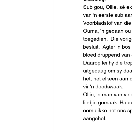
Sub gou, Ollie, sê e
van ‘n eerste sub aan
Voorbladstof van die 
Ouma, ‘n gedaan ou o
toegedien.  Die vori
besluit.  Agter ‘n bo
bloed druppend van d
Daarop lei hy die tro
uitgedaag om sy daad
het, het elkeen aan 
vir ‘n doodswaak. 
Ollie, ‘n man van vel
liedjie gemaak: Hapoo
oomblikke het ons spa
aangehef. 