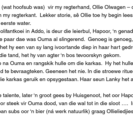
k (wat hoofsub was)  vir my regterhand, Ollie Olwagen – 
 my regterkant.  Lekker storie, sê Ollie toe hy begin lees
eerste water.  
lifantkoei in Addo, is deur die leierbul, Hapoor, ‘n gena
ge paar dae was Ouma al slingerend.  Genoeg is genoeg,
s het hy een van sy lang ivoortande diep in haar hart gedr
ie tand, het hy van agter ‘n bos tevoorskyn gekom.  
p na Ouma en rangskik hulle om die karkas.  Hy het hulle
 te bevraagteken. Geeneen het nie. In die stroewe ritue
die karkas geruik en opsygestaan. Haar seun Lanky het a
e talente, later ‘n groot gees by Huisgenoot, het oor Ha
r steek vir Ouma dood, van die wal tot in die sloot ….  In
n subs oor ‘n bier (ná werk natuurlik) graag Ollieliedjie