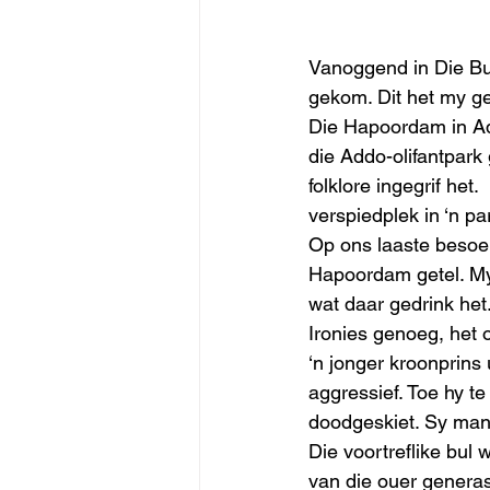
Vanoggend in Die Bur
gekom. Dit het my ged
Die Hapoordam in Add
die Addo-olifantpar
folklore ingegrif het.
verspiedplek in ‘n pa
Op ons laaste besoek
Hapoordam getel. My 
wat daar gedrink het.
Ironies genoeg, het 
‘n jonger kroonprins 
aggressief. Toe hy te
doodgeskiet. Sy manj
Die voortreflike bul
van die ouer generasi