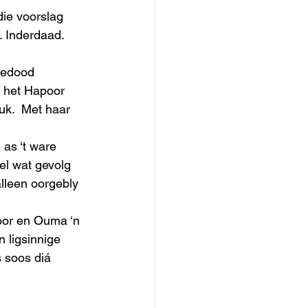
die voorslag 
. Inderdaad. 
dedood  
 het Hapoor 
uk.  Met haar 
 as ‘t ware 
el wat gevolg 
lleen oorgebly 
poor en Ouma ‘n 
 ligsinnige 
s soos diá 