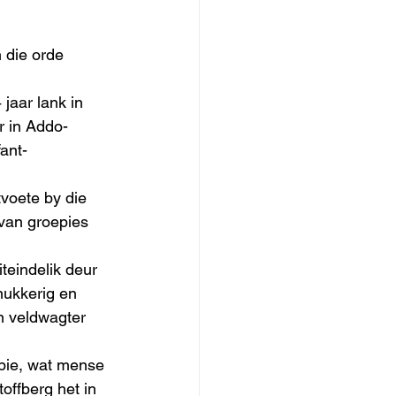
 die orde 
jaar lank in 
r in Addo-
fant-
voete by die 
van groepies 
teindelik deur 
nukkerig en 
‘n veldwagter 
rpie, wat mense 
offberg het in 