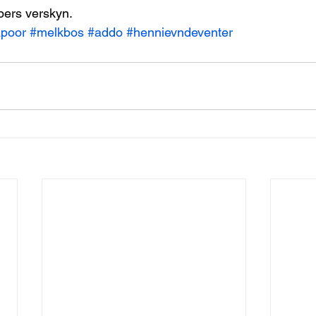
ers verskyn.  
poor
#melkbos
#addo
#hennievndeventer