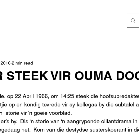
 2016
2 min read
 STEEK VIR OUMA DO
de, op 22 April 1966, om 14:25 steek die hoofsubredakte
tjie op en kondig tevrede vir sy kollegas by die subtafel a
  storie vir ‘n goeie voorblad. 
r’s hy.  Dis ‘n storie van ‘n aangrypende olifantdrama i
pgedaag het.  Kom van die destydse susterskoerant in di