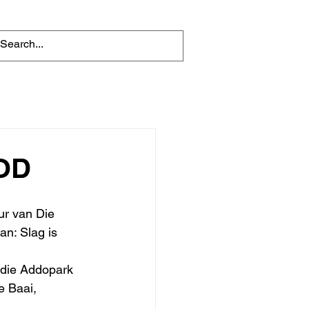
OD
ur van Die 
an: Slag is 
n die Addopark 
e Baai, 