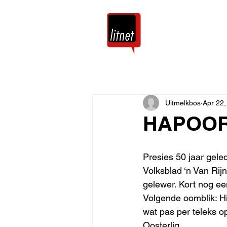
Tuis
Blog
Uitmelkbos
Apr 22,
HAPOOR
Presies 50 jaar gele
Volksblad ‘n Van Rijn
gelewer. Kort nog een
Volgende oomblik: Hie
wat pas per teleks o
Oosterlig. 