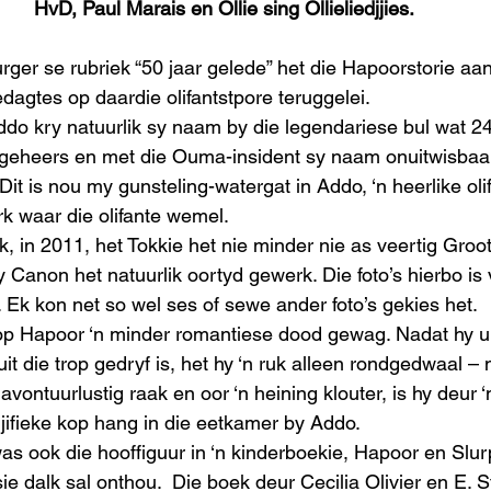
HvD, Paul Marais en Ollie sing Ollieliedjjies.
ger se rubriek “50 jaar gelede” het die Hapoorstorie aan
agtes op daardie olifantstpore teruggelei.  
o kry natuurlik sy naam by die legendariese bul wat 24 
k geheers en met die Ouma-insident sy naam onuitwisbaa
  Dit is nou my gunsteling-watergat in Addo, ‘n heerlike oli
rk waar die olifante wemel. 
, in 2011, het Tokkie het nie minder nie as veertig Groot
Canon het natuurlik oortyd gewerk. Die foto’s hierbo is 
 Ek kon net so wel ses of sewe ander foto’s gekies het. 
op Hapoor ‘n minder romantiese dood gewag. Nadat hy ui
uit die trop gedryf is, het hy ‘n ruk alleen rondgedwaal – 
 avontuurlustig raak en oor ‘n heining klouter, is hy deur 
ifieke kop hang in die eetkamer by Addo. 
 was ook die hooffiguur in ‘n kinderboekie, Hapoor en Slu
e dalk sal onthou.  Die boek deur Cecilia Olivier en E. St