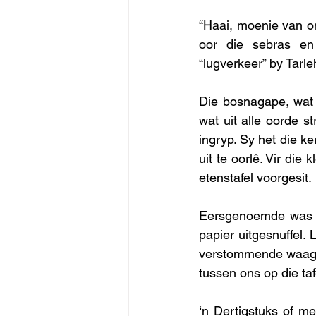
“Haai, moenie van on
oor die sebras en
“lugverkeer” by Tarle
Die bosnagape, wat 
wat uit alle oorde 
ingryp. Sy het die k
uit te oorlê. Vir die
etenstafel voorgesit. 
Eersgenoemde was ee
papier uitgesnuffel
verstommende waagmo
tussen ons op die taf
‘n Dertigstuks of 