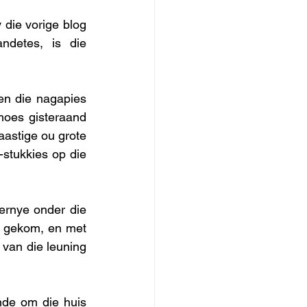
die vorige blog 
detes, is die 
en die nagapies 
moes gisteraand 
astige ou grote 
-stukkies op die 
rnye onder die 
l gekom, en met 
an die leuning 
de om die huis 