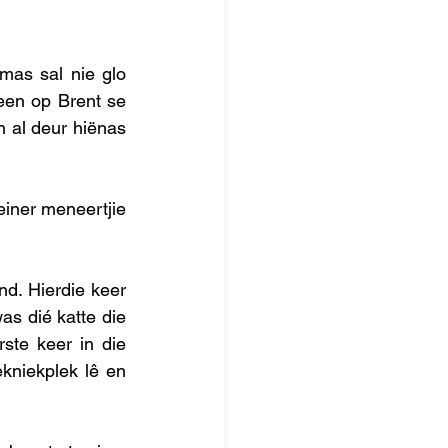
as sal nie glo 
 een op Brent se 
n al deur hiënas 
iner meneertjie 
d. Hierdie keer 
as dié katte die 
ste keer in die 
kniekplek lê en 