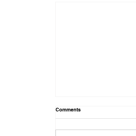
Probleme probleme
Comments
Die hoop het toe nie beskaam
nie. Rapport het afgelope Sondag
vorendag gekom met ’n