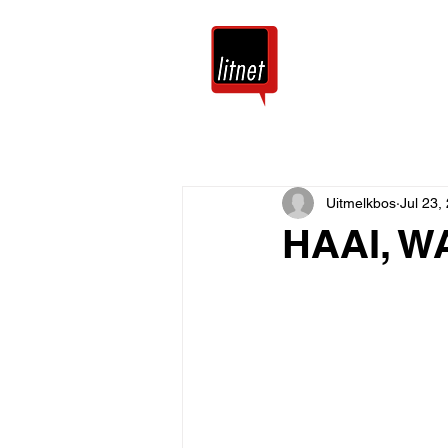
Tuis
Blog
Uitmelkbos
Jul 23,
HAAI, W