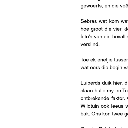
gewoerts, en die voë
Sebras wat kom wate
hoe groot die vier kl
foto’s van die bevall
verslind.
Toe ek enetjie tusse
wat eers die begin va
Luiperds duik hier, 
slaan hulle my en Tok
ontbrekende faktor.
Wildtuin ook leeus w
bak. Ons kon twee ge