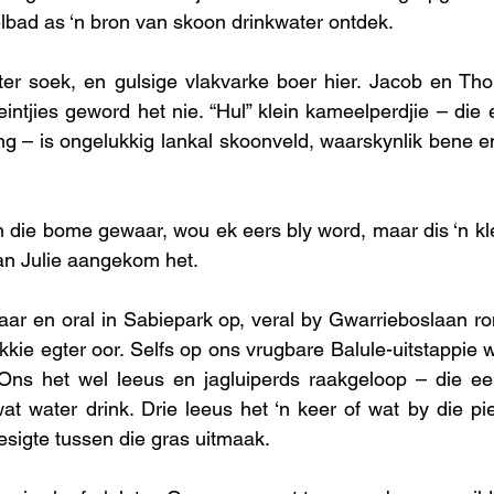
lbad as ‘n bron van skoon drinkwater ontdek. 
r soek, en gulsige vlakvarke boer hier. Jacob en Thom
eintjies geword het nie. “Hul” klein kameelperdjie – die
ing – is ongelukkig lankal skoonveld, waarskynlik bene e
n die bome gewaar, wou ek eers bly word, maar dis ‘n kle
n Julie aangekom het.      
daar en oral in Sabiepark op, veral by Gwarrieboslaan ron
kie egter oor. Selfs op ons vrugbare Balule-uitstappie w
 Ons het wel leeus en jagluiperds raakgeloop – die eer
at water drink. Drie leeus het ‘n keer of wat by die pie
sigte tussen die gras uitmaak.