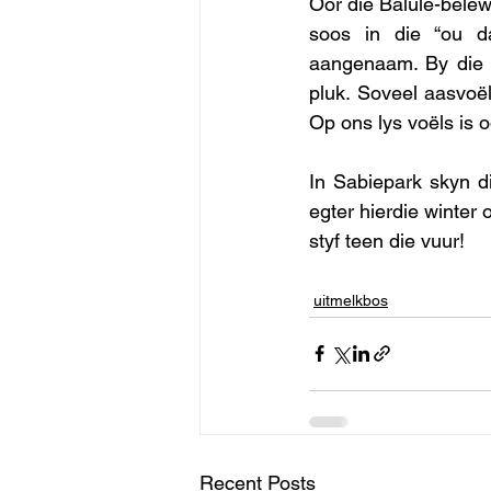
Oor die Balule-belew
soos in die “ou da
aangenaam. By die E
pluk. Soveel aasvoël
Op ons lys voëls is 
In Sabiepark skyn di
egter hierdie winter 
styf teen die vuur! 
uitmelkbos
Recent Posts