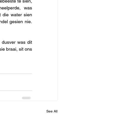
beeste te sien, 
eelperde, was 
die water sien 
del gesien nie. 
 dusver was dit 
e braai, sit ons 
See All