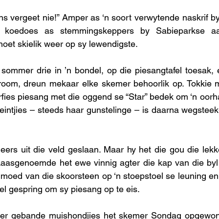
s vergeet nie!” Amper as ‘n soort verwytende naskrif by 
 koedoes as stemmingskeppers by Sabieparkse aan
hoet skielik weer op sy lewendigste.
sommer drie in ’n bondel, op die piesangtafel toesak, 
stroom, dreun mekaar elke skemer behoorlik op. Tokkie 
erfies piesang met die oggend se “Star” bedek om ‘n oorha
 kleintjies – steeds haar gunstelinge – is daarna wegsteek
 
rs uit die veld geslaan. Maar hy het die gou die lekke
. Laasgenoemde het ewe vinnig agter die kap van die by
ed van die skoorsteen op ‘n stoepstoel se leuning en v
el gespring om sy piesang op te eis.      
meer gebande muishondjies het skemer Sondag opgewon