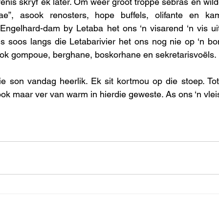
enis skryf ek later. Om weer groot troppe sebras en wilde
e”, asook renosters, hope buffels, olifante en kam
ngelhard-dam by Letaba het ons ‘n visarend ‘n vis uit 
s soos langs die Letabarivier het ons nog nie op ‘n bon
ook gompoue, berghane, boskorhane en sekretarisvoëls. 
e son vandag heerlik. Ek sit kortmou op die stoep. Tot
ook maar ver van warm in hierdie geweste. As ons ‘n vleisi