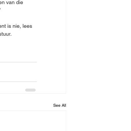
en van die 
”
nt is nie, lees 
stuur.
See All