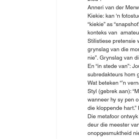
Anneri van der Merwe
Kiekie: kan ‘n fotost
“kiekie” as “snapshot
konteks van  amateu
Stilistiese pretensie
grynslag van die mo
nie”. Grynslag van 
En “in stede van”: Jo
subredakteurs hom ge
Wat beteken “’n ver
Styl (gebrek aan): “
wanneer hy sy pen opt
die kloppende hart.” 
Die metafoor ontwyk 
deur die meester va
onopgesmuktheid nie