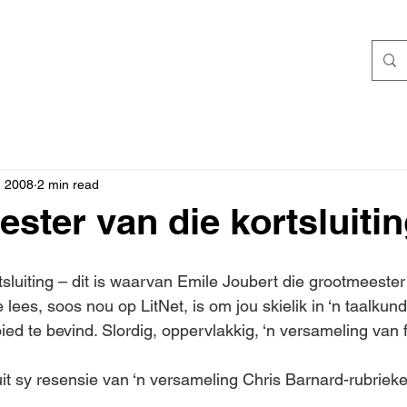
, 2008
2 min read
ster van die kortsluiti
sluiting – dit is waarvan Emile Joubert die grootmeester 
e lees, soos nou op LitNet, is om jou skielik in ‘n taalkun
d te bevind. Slordig, oppervlakkig, ‘n versameling van 
uit sy resensie van ‘n versameling Chris Barnard-rubrieke