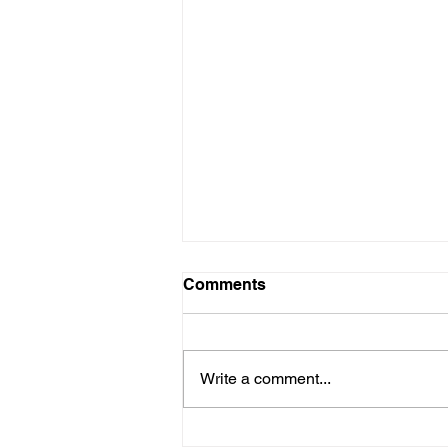
Probleme probleme
Comments
Die hoop het toe nie beskaam
nie. Rapport het afgelope Sondag
vorendag gekom met ’n
Write a comment...
noemenswaardige resensie –
Trisa Hugo se skrywe oor...