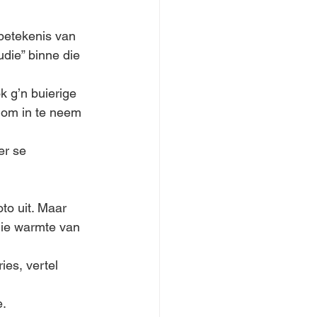
-betekenis van 
die” binne die 
k g’n buierige 
om in te neem 
er se 
to uit. Maar 
 die warmte van 
es, vertel 
e.