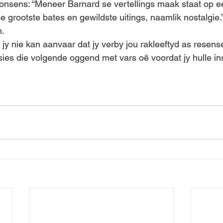
nonsens: “Meneer Barnard se vertellings maak staat op e
 grootste bates en gewildste uitings, naamlik nostalgie.
n.
s jy nie kan aanvaar dat jy verby jou rakleeftyd as resense
sies die volgende oggend met vars oë voordat jy hulle in