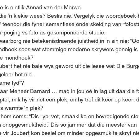
 is eintlik Annari van der Merwe.
udie ‘n kiekie wees? Beslis nie. Vergelyk die woordeboek
” teenoor die fyner semantiese onderskeiding van “fotostu
r-poging vs foto as gekomponeerde studie.
 waarborg nie betekenisdraende juistheid in ‘n sin nie: “Oo
ndhoek soos wat stemmige moderne skrywers geneig is 
die mondhoek?
ubert het nie baie wys geword uit die lesse wat Die Burg
leer het nie.
name tyd”?
Maar Meneer Barnard … mag in jou oë in lag uit daardie fo
el, mik hy vir net een plek, en hy tref dit keer op keer:
Is warmte ‘n plek?
hom soms: “Dis ryp, vet, smaaklike en bevredigende stori
n onopgesmuktheid.” Dis so jammer dat die meester van 
 vir Joubert kon besiel om minder opgesmuk te skryf ni