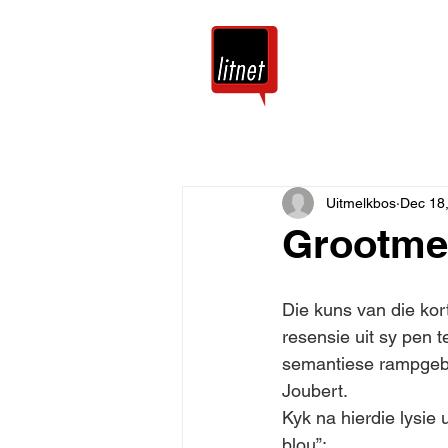
Tuis
Blog
Uitmelkbos
Dec 18
Grootmee
Die kuns van die kort
resensie uit sy pen t
semantiese rampgebie
Joubert.
Kyk na hierdie lysie 
blou”: