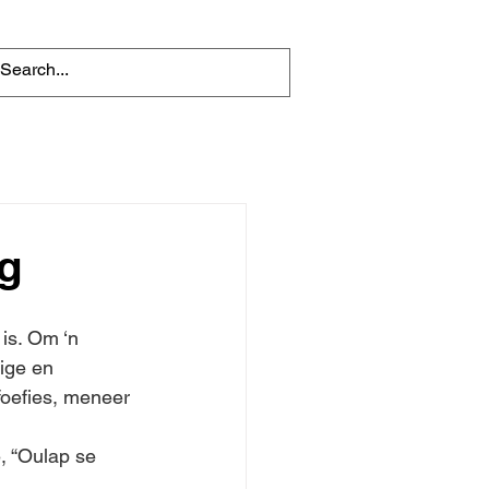
ng
is. Om ‘n 
dige en 
foefies, meneer 
, “Oulap se 