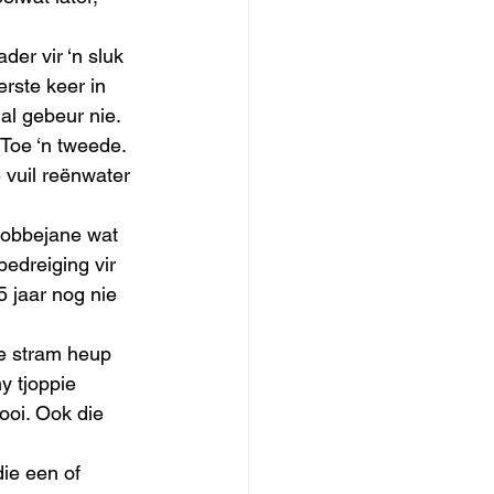
der vir ‘n sluk 
erste keer in 
al gebeur nie.
 Toe ‘n tweede. 
vuil reënwater 
bobbejane wat 
edreiging vir 
5 jaar nog nie 
ke stram heup 
y tjoppie 
oi. Ook die  
ie een of 