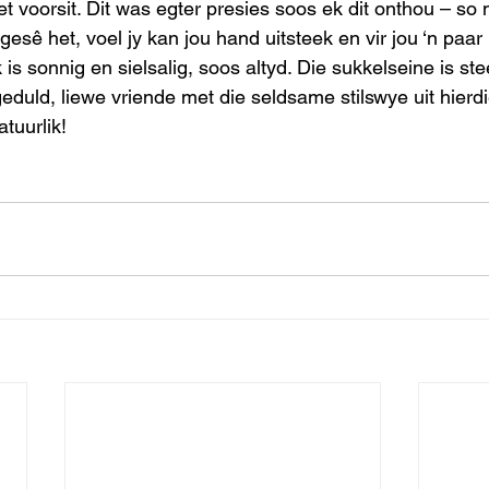
voorsit. Dit was egter presies soos ek dit onthou – so n
gesê het, voel jy kan jou hand uitsteek en vir jou ‘n paar 
s sonnig en sielsalig, soos altyd. Die sukkelseine is st
geduld, liewe vriende met die seldsame stilswye uit hier
atuurlik! 