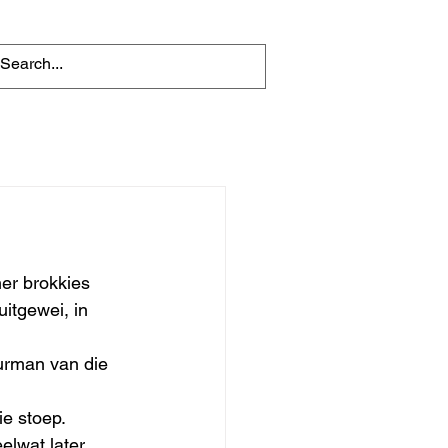
ner brokkies 
itgewei, in 
urman van die 
e stoep. 
lwat later, 