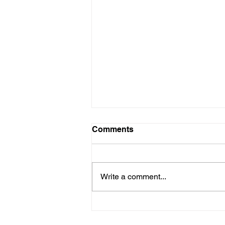
Probleme probleme
Comments
Die hoop het toe nie beskaam
nie. Rapport het afgelope Sondag
vorendag gekom met ’n
Write a comment...
noemenswaardige resensie –
Trisa Hugo se skrywe oor...