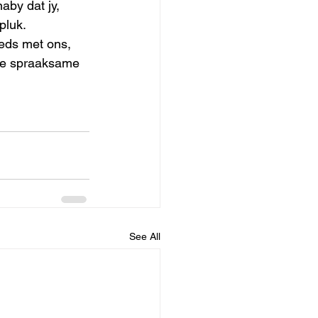
aby dat jy, 
pluk.
eeds met ons, 
die spraaksame 
See All