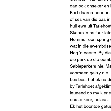
dan ook onseker en i
Kort daarna hoor ons 
of ses van die pas in
hull ewe uit Tarleho
Skaars ‘n halfuur lat
Nommer een spring op
wat in die swembdsei
Nog ‘n eerste. By di
die park op die oomb
Sabieparkers nie. Maa
voorheen gekry nie.
Les bes, het ek na d
by Tarlehoet afgekli
leunend op my kierie
eerste keer, helaas.
Ek het boontoe getuur