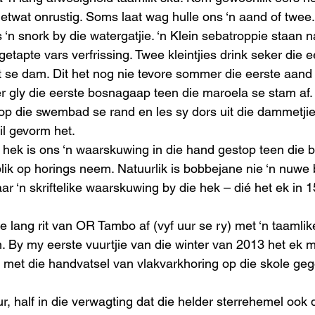
etwat onrustig. Soms laat wag hulle ons ‘n aand of twee.
‘n snork by die watergatjie. ‘n Klein sebatroppie staan na
getapte vars verfrissing. Twee kleintjies drink seker die e
et se dam. Dit het nog nie tevore sommer die eerste aand 
er gly die eerste bosnagaap teen die maroela se stam af.
 die swembad se rand en les sy dors uit die dammetjie 
l gevorm het.
e hek is ons ‘n waarskuwing in die hand gestop teen die 
lik op horings neem. Natuurlik is bobbejane nie ‘n nuwe b
r ‘n skriftelike waarskuwing by die hek – dié het ek in 1
ie lang rit van OR Tambo af (vyf uur se ry) met ‘n taamli
m. By my eerste vuurtjie van die winter van 2013 het ek m
 met die handvatsel van vlakvarkhoring op die skole gego
, half in die verwagting dat die helder sterrehemel ook d