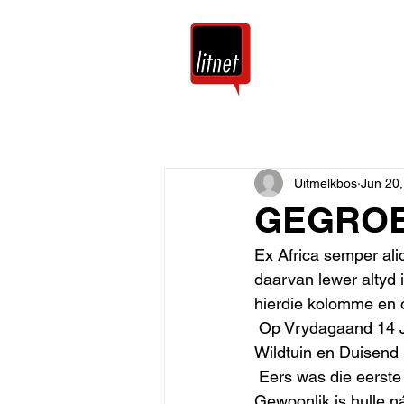
Tuis
Blog
Uitmelkbos
Jun 20
GEGROE
Ex Africa semper aliq
daarvan lewer altyd i
hierdie kolomme en 
 Op Vrydagaand 14 J
Wildtuin en Duisend
 Eers was die eerste
Gewoonlik is hulle n