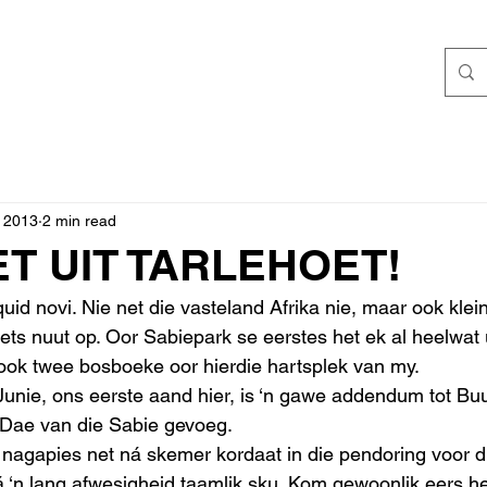
, 2013
2 min read
T UIT TARLEHOET!
uid novi. Nie net die vasteland Afrika nie, maar ook klei
ets nuut op. Oor Sabiepark se eerstes het ek al heelwat u
ook twee bosboeke oor hierdie hartsplek van my.
unie, ons eerste aand hier, is ‘n gawe addendum tot Bu
 Dae van die Sabie gevoeg.
 nagapies net ná skemer kordaat in die pendoring voor di
á ‘n lang afwesigheid taamlik sku. Kom gewoonlik eers hee