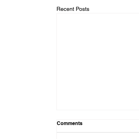
Recent Posts
Ena Murray deur die oë van
Comments
ander
Ena Murray: 27 Desember 1936 –