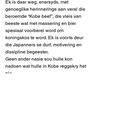
Ek is daar weg, enersyds, met 
genoeglike herinneringe aan veral die 
beroemde “Kobe beef”, die vleis van 
beeste wat met massering en bier 
spesiaal voorberei word om 
koningskos te word. Ek is voorts deur 
die Japanners se durf, motivering en 
dissipline begeester.
Geen ander nasie sou hulle kon 
nadoen wat hulle in Kobe reggekry het 
nie.
Wat nogal iets sê van daardie nasie se 
stoffasie is dat in die dae ná die 
aardbewing geen, maar geen, 
plundering van winkels plaasgevind 
het nie. Selfs juwelierswinkels het 
onbeskermd oop gestaan. Niemand het 
iets gevat wat nie aan hom/haar 
behoort nie. Vergelyk dit met wat ná die 