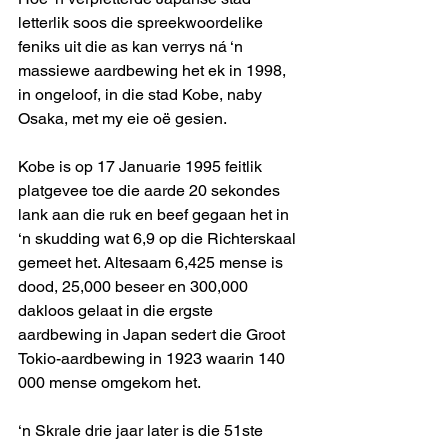
letterlik soos die spreekwoordelike 
feniks uit die as kan verrys ná ‘n 
massiewe aardbewing het ek in 1998, 
in ongeloof, in die stad Kobe, naby 
Osaka, met my eie oë gesien.
Kobe is op 17 Januarie 1995 feitlik 
platgevee toe die aarde 20 sekondes 
lank aan die ruk en beef gegaan het in 
‘n skudding wat 6,9 op die Richterskaal 
gemeet het. Altesaam 6,425 mense is 
dood, 25,000 beseer en 300,000 
dakloos gelaat in die ergste 
aardbewing in Japan sedert die Groot 
Tokio-aardbewing in 1923 waarin 140 
000 mense omgekom het.
‘n Skrale drie jaar later is die 51ste 