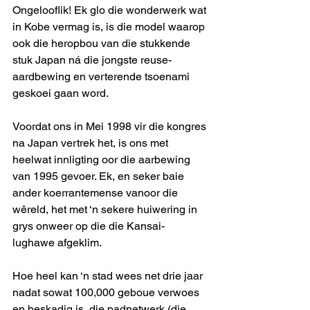
Ongelooflik! Ek glo die wonderwerk wat 
in Kobe vermag is, is die model waarop 
ook die heropbou van die stukkende 
stuk Japan ná die jongste reuse-
aardbewing en verterende tsoenami 
geskoei gaan word.
Voordat ons in Mei 1998 vir die kongres 
na Japan vertrek het, is ons met 
heelwat innligting oor die aarbewing 
van 1995 gevoer. Ek, en seker baie 
ander koerrantemense vanoor die 
wêreld, het met ‘n sekere huiwering in 
grys onweer op die die Kansai-
lughawe afgeklim.
Hoe heel kan ‘n stad wees net drie jaar 
nadat sowat 100,000 geboue verwoes 
en beskadig is, die padnetwerk (die 