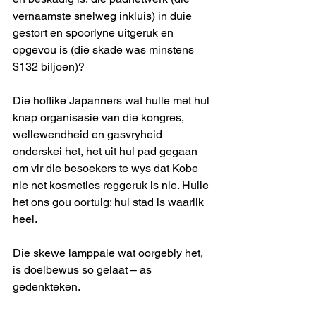
vernaamste snelweg inkluis) in duie 
gestort en spoorlyne uitgeruk en 
opgevou is (die skade was minstens 
$132 biljoen)?
Die hoflike Japanners wat hulle met hul 
knap organisasie van die kongres, 
wellewendheid en gasvryheid 
onderskei het, het uit hul pad gegaan 
om vir die besoekers te wys dat Kobe 
nie net kosmeties reggeruk is nie. Hulle 
het ons gou oortuig: hul stad is waarlik 
heel.
Die skewe lamppale wat oorgebly het, 
is doelbewus so gelaat – as 
gedenkteken.