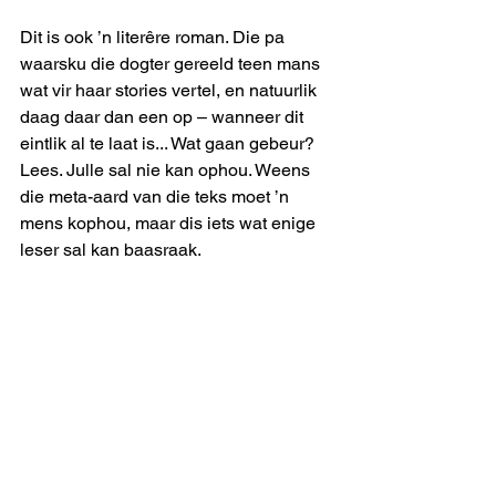
Dit is ook ’n literêre roman. Die pa 
waarsku die dogter gereeld teen mans 
wat vir haar stories vertel, en natuurlik 
daag daar dan een op – wanneer dit 
eintlik al te laat is... Wat gaan gebeur? 
Lees. Julle sal nie kan ophou. Weens 
die meta-aard van die teks moet ’n 
mens kophou, maar dis iets wat enige 
leser sal kan baasraak.