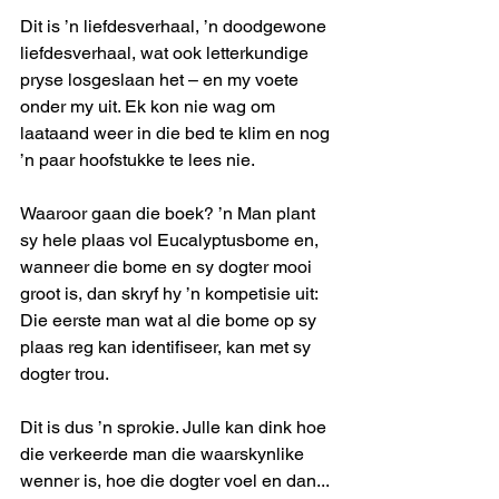
Dit is ’n liefdesverhaal, ’n doodgewone 
liefdesverhaal, wat ook letterkundige 
pryse losgeslaan het – en my voete 
onder my uit. Ek kon nie wag om 
laataand weer in die bed te klim en nog 
’n paar hoofstukke te lees nie.
Waaroor gaan die boek? ’n Man plant 
sy hele plaas vol Eucalyptusbome en, 
wanneer die bome en sy dogter mooi 
groot is, dan skryf hy ’n kompetisie uit: 
Die eerste man wat al die bome op sy 
plaas reg kan identifiseer, kan met sy 
dogter trou.
Dit is dus ’n sprokie. Julle kan dink hoe 
die verkeerde man die waarskynlike 
wenner is, hoe die dogter voel en dan... 