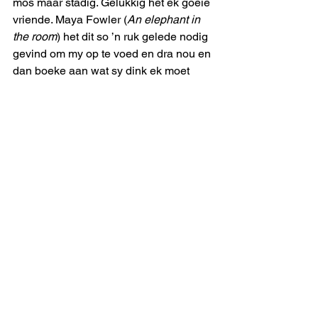
mos maar stadig. Gelukkig het ek goeie 
vriende. Maya Fowler (
An elephant in 
the room
) het dit so ’n ruk gelede nodig 
gevind om my op te voed en dra nou en 
dan boeke aan wat sy dink ek moet 
lees. Is vriende nie wonderlike goed 
nie? 
Ek wil vra: Lees eers die boek voor jy 
enige resensies lees, want daar is 
spoilers ingebou in talle van die 
resensies. As jy my nie wil glo nie, kyk 
wat Michael Ondaatje hieroor sê: 
“One 
of the greatest and most surprising 
courtships in literature.
As jy nie vir my én Ondaatje wil glo nie 
en meer wil weet, kyk gerus na hierdie 
skakel, maar hier is spoilers in, jy’s 
gewaarsku: 