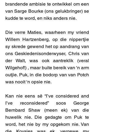
brandende ambisie te ontwikkel om een 
van Sarge Bourke (ons gelukbringer) se 
kudde te word, en niks anders nie. 
Die verre Maties, waarheen my vriend 
Willem Hartzenberg, op die nippertjie 
sy skrede gewend het op aandrang van 
ons Geskiedenisonderwyser, Chris van 
der Walt, was ook aantreklik (veral 
Wilgehof!) , maar buite bereik van ‘n arm 
outjie. Puk, in die bodorp van van Potch 
was nooit ‘n opsie nie. 
Kan nie eens sê “I’ve considered and 
I’ve reconsidered” soos George 
Bernbard Shaw (meen ek) van die 
huwelik nie. Die gedagte om Puk te 
word, het nie by my opgekom nie. Van 
die Kovsies was ek, vergewe my 