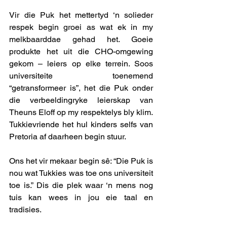
Vir die Puk het mettertyd ‘n solieder 
respek begin groei as wat ek in my 
melkbaarddae gehad het. Goeie 
produkte het uit die CHO-omgewing 
gekom – leiers op elke terrein. Soos 
universiteite toenemend 
“getransformeer is”, het die Puk onder 
die verbeeldingryke leierskap van 
Theuns Eloff op my respektelys bly klim. 
Tukkievriende het hul kinders selfs van 
Pretoria af daarheen begin stuur. 
Ons het vir mekaar begin sê: “Die Puk is 
nou wat Tukkies was toe ons universiteit 
toe is.” Dis die plek waar ‘n mens nog 
tuis kan wees in jou eie taal en 
tradisies. 