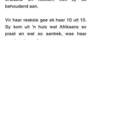
behoudend aan. 
Vir haar reaksie gee ek haar 10 uit 10. 
Sy kom uit ‘n huis wat Afrikaans so 
praat en wat so aantrek, was haar 
pronte antwoord. 
Dalk was dit die antwoorde wat die 
Pukmense inderdaad wou gehad het, 
want sy is gekeur vir die kursus. Wat my 
hinder: sê nou net sy is gekeur nie as 
gevolg van nie, maar ondanks haar 
antwoord. 
Gaan ons binnekort ook van die Puk 
moet sing (soos van die Maties, die 
Tukklies en in ‘n sekere sin ook die 
Kovsies (Jonathan Jansen ten spyt): 