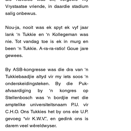
Vrystaatse vriende, in daardie stadium 
salig onbewus. 
Nou-ja, nooit was ek spyt ek vyf jaar 
lank ‘n Tukkie en ‘n Kollegeman was 
nie. Tot vandag toe is ek in murg en 
been ‘n Tukkie. A-ra-ra-ratio! Goue jare 
gewees. 
By ASB-kongresse was die dra van ‘n 
Tukkiebaadjie altyd vir my iets soos ‘n 
onderskeidingsteken. By die Puk-
afvaardiging by ‘n kongres op 
Stellenbosch was ‘n bordjie met die 
amptelike universiteitsnaam P.U. vir 
C.H.O. Ons Tukkies het by ons eie U.P. 
gevoeg “vir K.W.V.”, en gedink ons is 
darem veel wêreldwyser. 