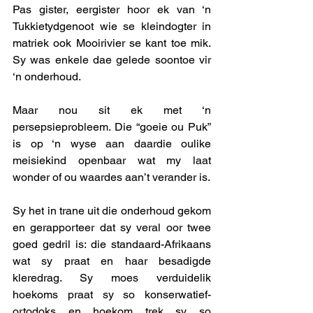
Pas gister, eergister hoor ek van ‘n 
Tukkietydgenoot wie se kleindogter in 
matriek ook Mooirivier se kant toe mik. 
Sy was enkele dae gelede soontoe vir 
‘n onderhoud. 
Maar nou sit ek met ‘n 
persepsieprobleem. Die “goeie ou Puk” 
is op ‘n wyse aan daardie oulike 
meisiekind openbaar wat my laat 
wonder of ou waardes aan’t verander is. 
Sy het in trane uit die onderhoud gekom 
en gerapporteer dat sy veral oor twee 
goed gedril is: die standaard-Afrikaans 
wat sy praat en haar besadigde 
kleredrag. Sy moes verduidelik 
hoekoms praat sy so konserwatief- 
ortodoks en hoekom trek sy so 