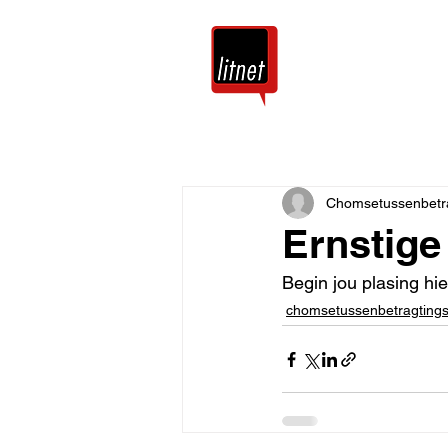
Tuis
Blog
Chomsetussenbetr
Ernstige 
Begin jou plasing hie
chomsetussenbetragting