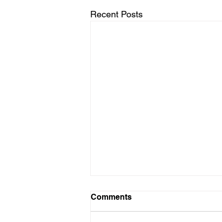
Recent Posts
Net 9 disse?
Comments
Kom ek op hierdie interessante