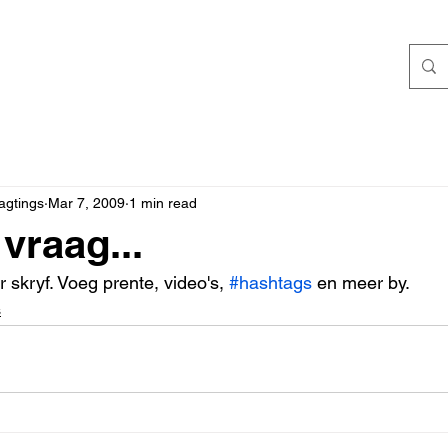
agtings
Mar 7, 2009
1 min read
vraag...
r skryf. Voeg prente, video's, 
#hashtags
 en meer by.
s