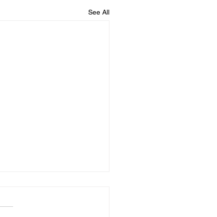
See All
eeehoeeee! Ek's terug!
 ek...)
 liewe blogvriende! Ja, vir