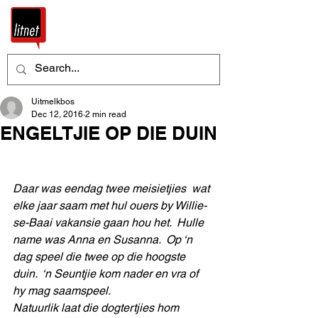
Uitmelkbos
Dec 12, 2016
2 min read
ENGELTJIE OP DIE DUIN
Daar was eendag twee meisietjies  wat 
elke jaar saam met hul ouers by Willie-
se-Baai vakansie gaan hou het.  Hulle 
name was Anna en Susanna.  Op ‘n 
dag speel die twee op die hoogste 
duin.  ‘n Seuntjie kom nader en vra of 
hy mag saamspeel.
Natuurlik laat die dogtertjies hom 