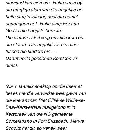
niemand kan sien nie.  Hulle val in by 
die pragtige stem van die engeltjie en 
hulle sing ‘n lofsang asof die hemel 
oopgegaan het.  Hulle sing: Eer aan 
God in die hoogste hemele!
Die stemme sterf weg en stilte kom oor 
die strand.  Die engeltjie is nie meer 
tussen die kinders nie. ….
Daarmee: ‘n geseënde Kersfees vir 
almal.
(Na ‘n taamlik soektog op die internet 
het ek hierdie verwerkte weergawe van 
die koerantman Piet Cillië se Willie-se-
Baai-Kersverhaal raakgeloop in ‘n 
Kerspreek van die NG gemeente 
Somerstrand in Port Elizabeth.  Merwe 
Scholtz het dit, so ver ek weet , 