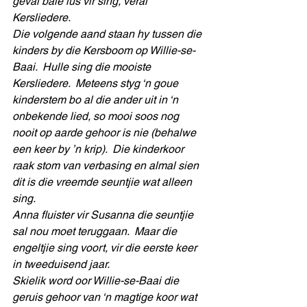
geval baie lus vir sing, veral 
Kersliedere.
Die volgende aand staan hy tussen die 
kinders by die Kersboom op Willie-se-
Baai.  Hulle sing die mooiste 
Kersliedere.  Meteens styg ‘n goue 
kinderstem bo al die ander uit in ‘n 
onbekende lied, so mooi soos nog 
nooit op aarde gehoor is nie (behalwe 
een keer by ’n krip).  Die kinderkoor 
raak stom van verbasing en almal sien 
dit is die vreemde seuntjie wat alleen 
sing.
Anna fluister vir Susanna die seuntjie 
sal nou moet teruggaan.  Maar die 
engeltjie sing voort, vir die eerste keer 
in tweeduisend jaar.
Skielik word oor Willie-se-Baai die 
geruis gehoor van ‘n magtige koor wat 