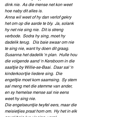
dink nie.  As die mense net kon weet 
hoe naby dit alles is.
Anna wil weet of hy dan verlof gekry 
het om op die aarde te bly.  Ja, solank 
hy net nie sing nie.  Dit is streng 
verbode.  Sodra hy sing, moet hy 
dadelik terug.   Dis baie swaar om nie 
te sing nie, want hy doen dit graag.
Susanna het dadelik ‘n plan.  Hulle hou 
die volgende aand ‘n Kersboom in die 
saaltjie by Willie-se-Baai.  Daar sal ‘n 
kinderkoortjie liedere sing.  Die 
engeltjie moet kom saamsing.  Sy stem 
sal meng met die stemme van ander, 
en sy hemelse mense sal nie eens 
weet hy sing nie.
Die engelseuntjie twyfel eers, maar die 
meisietjies praat hom om.  Hy het in elk 