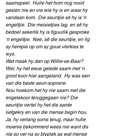
saamspeel.  Hulle het hom nog nooit 
gesien nie en vra wie hy is en waar hy 
vandaan kom.  Die seuntjie sê hy is ‘n 
engeltjie.  Die meisietjies lag, en sê hy 
bedoel sekerlik hy is figuurlik gesproke 
‘n engeltjie.  Nee, sê die seuntjie, en lig 
sy hempie op om sy goue vlerkies te 
wys.
Wat maak hy dan op Willie-se-Baai?  
Wel, hy het eeue gelede saam met ‘n 
groot koor hier aangeland.  Hy was een 
van die beste seun-soprane.
Nou hoekom het hy nie saam met die 
engelekoor teruggegaan nie? Die 
seuntjie vertel hy het die aarde 
liefgekry en van die mense begin hou.  
Ja, hy verlang soms terug, maar hulle 
moenie bekommerd wees nie want dis 
nie so ver na sy blyplek as wat mense 