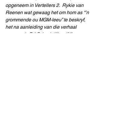
opgeneem in Vertellers 2.  Rykie van 
Reenen wat gewaag het om hom as “’n 
grommende ou MGM-leeu” te beskryf, 
het na aanleiding van die verhaal 
opgemerk: P.J.C. is eintlik self “’n 
agtergeblewe engeltjie – toegegee, 
swaar vermom, die klei maaifoerie”.)
#engeltjie
#hennievandeventer
#melkbos
#kersverhaal
#kerswense
#pietcillie
uitmelkbos
See All
Recent Posts