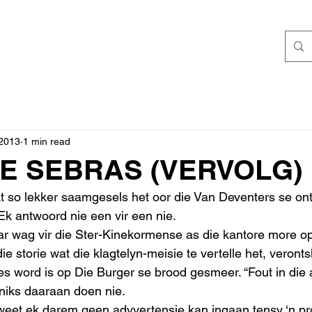
 2013
1 min read
E SEBRAS (VERVOLG)
 so lekker saamgesels het oor die Van Deventers se ont
Ek antwoord nie een vir een nie.
aar wag vir die Ster-Kinekormense as die kantore more op
ie storie wat die klagtelyn-meisie te vertelle het, veronts
les word is op Die Burger se brood gesmeer. “Fout in die 
niks daaraan doen nie.
weet ek darem geen advvertensie kan ingaan tensy ‘n pr