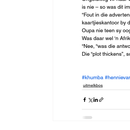
is nie – so was dit i
“Fout in die adverten
kaartjieskantoor by 
Oupa nie teen sy oog
Was daar wel ‘n Afri
“Nee, “was die antwo
Die “plot thickens”,
#khumba
#hennieva
uitmelkbos