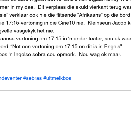
mmer in my dae.  Dit verplaas die skuld vierkant terug waa
sie” verklaar ook nie die flitsende “Afrikaans” op die bord
die 17:15-vertoning in die Cine10 nie.  Kleinseun Jacob k
velle vasgekyk het nie.
kaanse vertoning om 17:15 in ‘n ander teater, sou ek wee
ord. “Net een vertoning om 17:15 en dit is in Engels”.
 soos ‘n Ingelse sebra sou opmerk.  Nou wag ek maar.   
ndeventer
#sebras
#uitmelkbos