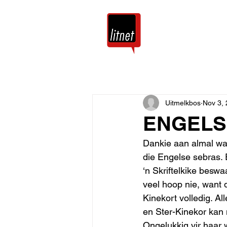
Tuis
Blog
Uitmelkbos
Nov 3,
ENGELS
Dankie aan almal wat
die Engelse sebras. 
‘n Skriftelkike besw
veel hoop nie, want d
Kinekort volledig. Al
en Ster-Kinekor kan 
Ongelukkig vir haar 