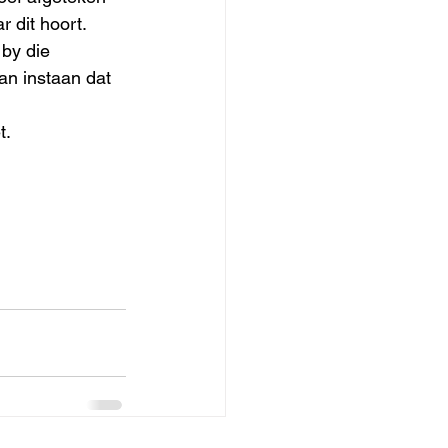
r dit hoort.
 by die 
an instaan dat 
t.