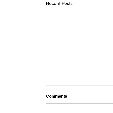
Recent Posts
Probleme probleme
Comments
Die hoop het toe nie beskaam
nie. Rapport het afgelope Sondag