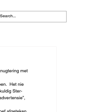
nugtering met 
en.  Het nie 
kuldig Ster-
advertensie”, 
oef afgeteken 