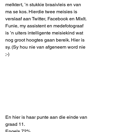
melktert, ’n stukkie braaivleis en van 
ma se kos. Hierdie twee meisies is 
verslaaf aan Twitter, Facebook en MixIt. 
Funie, my assistent en medefotograaf 
is ’n uiters intelligente meisiekind wat 
nog groot hoogtes gaan bereik. Hier is 
sy. (Sy hou nie van afgeneem word nie 
;-)
En hier is haar punte aan die einde van 
graad 11. 
Engels 72%