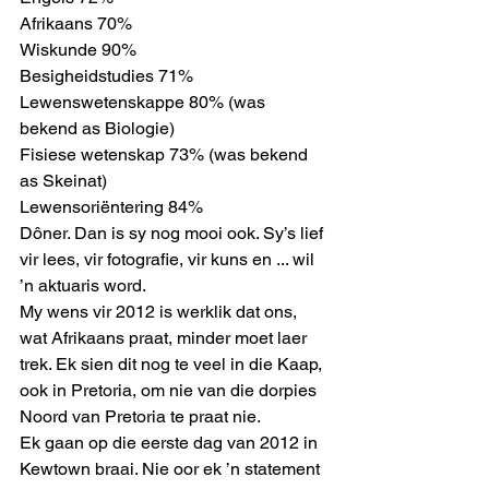
Afrikaans 70%
Wiskunde 90%
Besigheidstudies 71%
Lewenswetenskappe 80% (was 
bekend as Biologie)
Fisiese wetenskap 73% (was bekend 
as Skeinat)
Lewensoriëntering 84% 
Dôner. Dan is sy nog mooi ook. Sy’s lief 
vir lees, vir fotografie, vir kuns en ... wil 
’n aktuaris word. 
My wens vir 2012 is werklik dat ons, 
wat Afrikaans praat, minder moet laer 
trek. Ek sien dit nog te veel in die Kaap, 
ook in Pretoria, om nie van die dorpies 
Noord van Pretoria te praat nie. 
Ek gaan op die eerste dag van 2012 in 
Kewtown braai. Nie oor ek ’n statement 