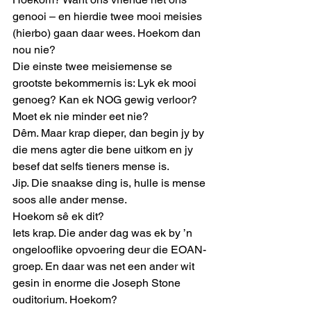
genooi – en hierdie twee mooi meisies 
(hierbo) gaan daar wees. Hoekom dan 
nou nie? 
Die einste twee meisiemense se 
grootste bekommernis is: Lyk ek mooi 
genoeg? Kan ek NOG gewig verloor? 
Moet ek nie minder eet nie? 
Dêm. Maar krap dieper, dan begin jy by 
die mens agter die bene uitkom en jy 
besef dat selfs tieners mense is. 
Jip. Die snaakse ding is, hulle is mense 
soos alle ander mense. 
Hoekom sê ek dit? 
Iets krap. Die ander dag was ek by ’n 
ongelooflike opvoering deur die EOAN-
groep. En daar was net een ander wit 
gesin in enorme die Joseph Stone 
ouditorium. Hoekom? 