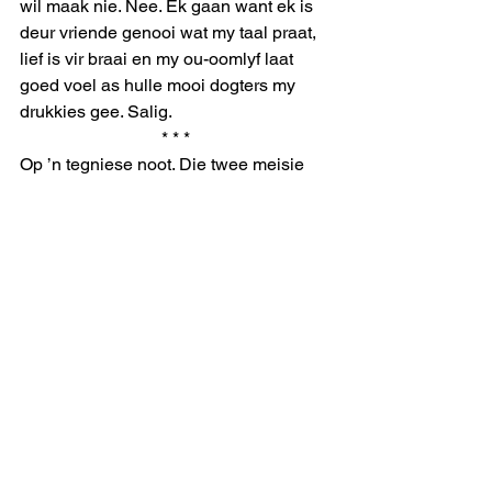
wil maak nie. Nee. Ek gaan want ek is 
deur vriende genooi wat my taal praat, 
lief is vir braai en my ou-oomlyf laat 
goed voel as hulle mooi dogters my 
drukkies gee. Salig. 
* * *
Op ’n tegniese noot. Die twee meisie 
hierbo is afgeneem in die ateljee. 
Die lig is verskaf deur twee Canon 
Speedlight 430EX-flitse wat deur wit 
sambrele geskiet is. 
Ek het ’n Canon 7D gebruik, wat self 
die flitse beheer, en vir Funie het ek ’n 
Canon ST-E2-versender geleen sodat 
sy met haar Canon 350D ook die flitse 
met afstandbeheer kan laat afgaan. 
Om daardie foto te kry, het ek plat op 
die grond gesit, die meisies het op ’n 
lae tafel gestaan en ek het met ’n 