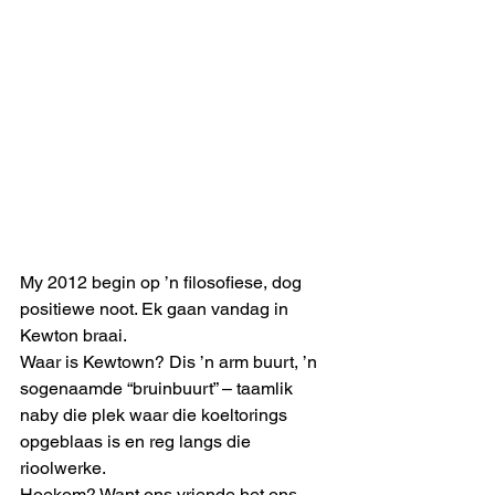
My 2012 begin op ’n filosofiese, dog 
positiewe noot. Ek gaan vandag in 
Kewton braai. 
Waar is Kewtown? Dis ’n arm buurt, ’n 
sogenaamde “bruinbuurt” – taamlik 
naby die plek waar die koeltorings 
opgeblaas is en reg langs die 
rioolwerke. 
Hoekom? Want ons vriende het ons 