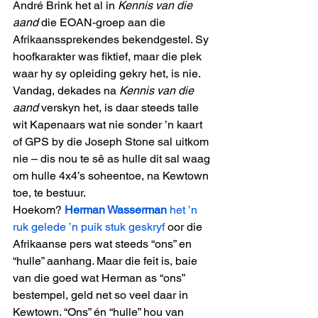
André Brink het al in 
Kennis van die 
aand
 die EOAN-groep aan die 
Afrikaanssprekendes bekendgestel. Sy 
hoofkarakter was fiktief, maar die plek 
waar hy sy opleiding gekry het, is nie. 
Vandag, dekades na 
Kennis van die 
aand
 verskyn het, is daar steeds talle 
wit Kapenaars wat nie sonder ’n kaart 
of GPS by die Joseph Stone sal uitkom 
nie – dis nou te sê as hulle dit sal waag 
om hulle 4x4’s soheentoe, na Kewtown 
toe, te bestuur. 
Hoekom? 
Herman Wasserman 
het ’n 
ruk gelede ’n puik stuk geskryf
 oor die 
Afrikaanse pers wat steeds “ons” en 
“hulle” aanhang. Maar die feit is, baie 
van die goed wat Herman as “ons” 
bestempel, geld net so veel daar in 
Kewtown. “Ons” én “hulle” hou van 