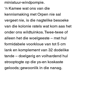
miniatuur-windpompie.
‘n Kamee wat ons van die 
kennismaking met Orpen nie sal 
vergeet nie, is die nagtelike besoeke 
van die kolonie ratels wat kom aas het 
onder ons wildtuinkos. Twee-twee of 
alleen het die woelgeeste – met hul 
formidabele voorkloue van tot 5 cm 
lank en komplement van 32 dodelike 
tande – doelgerig en volhardend hul 
strooptogte op die ys-en koskaste 
geloods; gewoonlik in die nanag. 