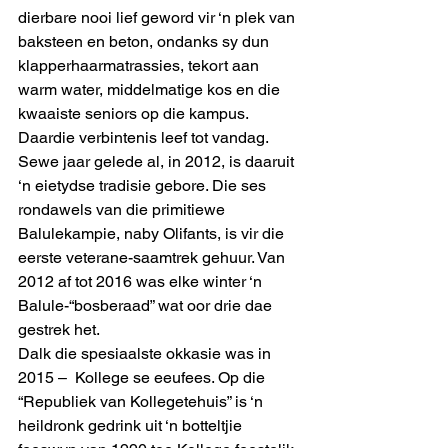
dierbare nooi lief geword vir ‘n plek van 
baksteen en beton, ondanks sy dun 
klapperhaarmatrassies, tekort aan 
warm water, middelmatige kos en die 
kwaaiste seniors op die kampus. 
Daardie verbintenis leef tot vandag. 
Sewe jaar gelede al, in 2012, is daaruit 
‘n eietydse tradisie gebore. Die ses 
rondawels van die primitiewe 
Balulekampie, naby Olifants, is vir die 
eerste veterane-saamtrek gehuur. Van 
2012 af tot 2016 was elke winter ‘n 
Balule-“bosberaad” wat oor drie dae 
gestrek het. 
Dalk die spesiaalste okkasie was in 
2015 –  Kollege se eeufees. Op die 
“Republiek van Kollegetehuis” is ‘n 
heildronk gedrink uit ‘n botteltjie 