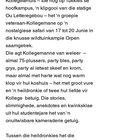
Kollegetehuis – toe nog op Tukkies se 
hoofkampus, ‘n klipgooi van die statige 
Ou Letteregebou – het ‘n groepie 
veteraan-Kollegemane op ‘n 
nostalgiese safari van 17 tot 20 Junie in 
die knusse wildtuinkampie Orpen 
saamgetrek. 
Die agt Kollegemanne van weleer  – 
almal 75-plussers, party bles, party 
grys, party al ietwat skeef en krom, 
maar almal met harte wat nog warm 
klop vir hul koshuis – het met groot vure 
en ‘n heildronkie of twee hul liefde vir 
Kollege  betuig. Die stories, 
slimmighede, anekdotes en kwinksklae 
uit hul studentejare het van ‘n 
onuitwisbare kameraderie getuig. 
Tussen die heildronkies het die 