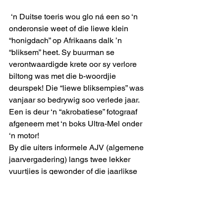
 ‘n Duitse toeris wou glo ná een so ‘n 
onderonsie weet of die liewe klein 
“honigdach” op Afrikaans dalk ’n 
“bliksem” heet. Sy buurman se 
verontwaardigde krete oor sy verlore 
biltong was met die b-woordjie 
deurspek! Die “liewe bliksempies” was 
vanjaar so bedrywig soo verlede jaar. 
Een is deur ‘n “akrobatiese” fotograaf 
afgeneem met ‘n boks Ultra-Mel onder 
‘n motor!  
By die uiters informele AJV (algemene 
jaarvergadering) langs twee lekker 
vuurtjies is gewonder of die jaarlikse 
heerlikheid volhoubaar is. Die 
beweeglikheid van die span pioniers is 
as ‘n moontlike struikelblok geopper. 
Ons gemiddelde ouderdom is minstens 