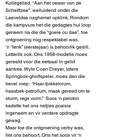
Kollegelied, “Aan het oewer van de 
Schelftzee”, welluidend onder die 
Laeveldse naghemel opklink. Rondom 
die kampvure het die gedagtes hul loop 
geneem na die die “goeie ou dae”, toe 
ontgroening nog respektabel was. 
’n “Ienk” (eerstejaar) is behoorlik gedril. 
Letterlik ook. Ons 1958-modelle moes 
gereeld voor die eetsaal in gelid 
aantree. Wyle Coen Dreyer, latere 
Springbok-gholfspeler, moes dan die 
bevel roep:  “Haai-tjokkelorum, 
haasbek-patrollum, maak gereed om te 
storm, regs vorm.”  Soos ‘n peloton 
kadette het ons netjies posisie 
ingeneem en vir verdere opdragte 
gewag. 
Maar toe die ontgroening verby was, 
het ons behoort. Ons het soos vir ‘n 