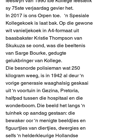
feeswyn van 1990 toe Kollege feestelik 
sy 75ste verjaardag gevier het. 
In 2017 is ons Orpen toe.   ‘n Spesiale 
Kollegekoek is laat bak. Op die gewone 
wit vanieljekoek in A4-formaat uit 
baasbakster Kristie Thompson van 
Skukuza se oond, was die beeltenis 
van Sarge Bourke, gedugte 
gelukbringer van Kollege. 
Die besnorde polisieman wat 250 
kilogram weeg, is in 1942 al deur ‘n 
vorige generasie waaghalsig geskaai 
uit ‘n voortuin in Gezina, Pretoria, 
halfpad tussen die hospitaal en die 
wonderboom. Die beeld het langs ‘n 
tuinhek op aandag gestaan: die 
bewaker oor ‘n menigte beeldjies en 
figuurtjies van diertjies, dwergies en 
selfs ‘n helderkleurige Hollandse 