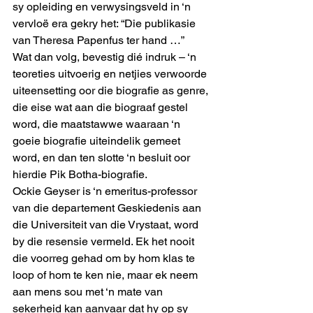
sy opleiding en verwysingsveld in ‘n 
vervloë era gekry het: “Die publikasie 
van Theresa Papenfus ter hand …”
Wat dan volg, bevestig dié indruk – ‘n 
teoreties uitvoerig en netjies verwoorde 
uiteensetting oor die biografie as genre, 
die eise wat aan die biograaf gestel 
word, die maatstawwe waaraan ‘n 
goeie biografie uiteindelik gemeet 
word, en dan ten slotte ‘n besluit oor 
hierdie Pik Botha-biografie.
Ockie Geyser is ‘n emeritus-professor 
van die departement Geskiedenis aan 
die Universiteit van die Vrystaat, word 
by die resensie vermeld. Ek het nooit 
die voorreg gehad om by hom klas te 
loop of hom te ken nie, maar ek neem 
aan mens sou met ‘n mate van 
sekerheid kan aanvaar dat hy op sy 