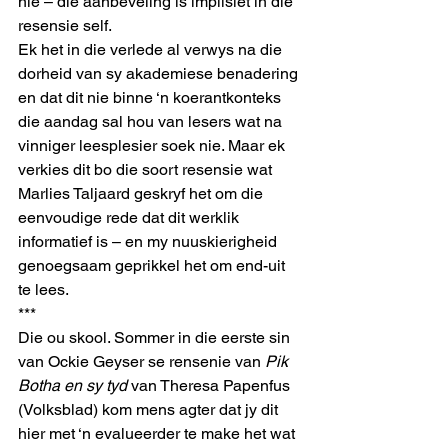
nie – die aanbeveling is implisiet in die 
resensie self.
Ek het in die verlede al verwys na die 
dorheid van sy akademiese benadering 
en dat dit nie binne ‘n koerantkonteks 
die aandag sal hou van lesers wat na 
vinniger leesplesier soek nie. Maar ek 
verkies dit bo die soort resensie wat 
Marlies Taljaard geskryf het om die 
eenvoudige rede dat dit werklik 
informatief is – en my nuuskierigheid 
genoegsaam geprikkel het om end-uit 
te lees.
***
Die ou skool. Sommer in die eerste sin 
van Ockie Geyser se rensenie van 
Pik 
Botha en sy tyd
 van Theresa Papenfus 
(Volksblad) kom mens agter dat jy dit 
hier met ‘n evalueerder te make het wat 