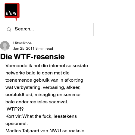
Uitmelkbos
Jan 25, 2011
3 min read
Die WTF-resensie
Vermoedelik het die internet se sosiale 
netwerke baie te doen met die 
toenemende gebruik van ‘n afkorting 
wat verbystering, verbasing, afkeer, 
oorblufdheid, minagting en sommer 
baie ander reaksies saamvat.
 WTF?!?
Kort vir: What the fuck, leestekens 
opsioneel.
Marlies Taljaard van NWU se reaksie 