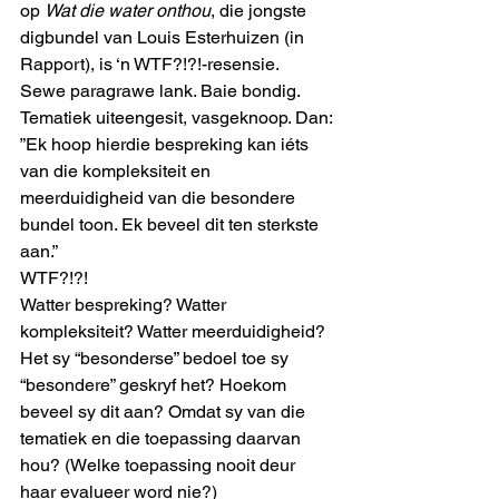
op 
Wat die water onthou
, die jongste 
digbundel van Louis Esterhuizen (in 
Rapport), is ‘n WTF?!?!-resensie.
Sewe paragrawe lank. Baie bondig. 
Tematiek uiteengesit, vasgeknoop. Dan: 
”Ek hoop hierdie bespreking kan iéts 
van die kompleksiteit en 
meerduidigheid van die besondere 
bundel toon. Ek beveel dit ten sterkste 
aan.”
WTF?!?!
Watter bespreking? Watter 
kompleksiteit? Watter meerduidigheid? 
Het sy “besonderse” bedoel toe sy 
“besondere” geskryf het? Hoekom 
beveel sy dit aan? Omdat sy van die 
tematiek en die toepassing daarvan 
hou? (Welke toepassing nooit deur 
haar evalueer word nie?)