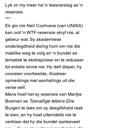
Lyk vir my meer na ‘n leesverslag as ‘n 
resensie.
***
Ek glo nie Neil Cochrane (van UNISA) 
kan ooit ‘n WTF-resensie skryf nie, al 
gebeur wat. Sy akademiese 
onderlegdheid dwing hom om nie die 
maklike weg te volg en ‘n bundel se 
tematiek te ekstrapoleer en te reduseer 
tot enkele sinne nie. Hy delf dieper, hy 
voorsien voorbeelde, illustreer 
opmerkings met aanhalings uit die 
verse self.
Mens hoef net sy resensie van Martjie 
Bosman se 
Toevallige tekens 
(Die 
Burger) te lees om sy deeglikheid raak 
te sien, en hy hoef uiteindelik nie te 
verklaar dat hy die bundel aanbeveel 