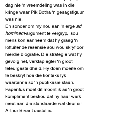
dag nie ‘n vreemdeling was in die 
kringe waar Pik Botha ‘n gesagsfiguur 
was nie.
En sonder om my nou aan ‘n erge 
ad 
hominem
-argument te vergryp,  sou 
mens kon aanneem dat hy graag ‘n 
loftuitende resensie sou wou skryf oor 
hierdie biografie. Die strategie wat hy 
gevolg het, verklap egter ‘n groot 
teleurgesteldheid. Hy doen moeite om 
te beskryf hoe die konteks lyk 
waarbinne só ‘n publikasie staan. 
Papenfus moet dit moontlik as ‘n groot 
kompliment beskou dat hy haar werk 
meet aan die standaarde wat deur sir 
Arthur Bryant gestel is.
Die jammerte van Geyser se aanpak is 
dat die koerantleser self nie genoeg 