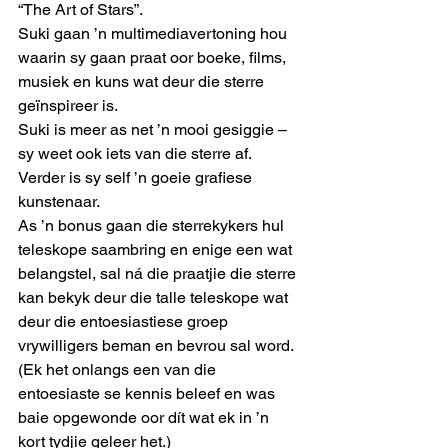
“The Art of Stars”. 
Suki gaan ’n multimediavertoning hou 
waarin sy gaan praat oor boeke, films, 
musiek en kuns wat deur die sterre 
geïnspireer is. 
Suki is meer as net ’n mooi gesiggie – 
sy weet ook iets van die sterre af. 
Verder is sy self ’n goeie grafiese 
kunstenaar. 
As ’n bonus gaan die sterrekykers hul 
teleskope saambring en enige een wat 
belangstel, sal ná die praatjie die sterre 
kan bekyk deur die talle teleskope wat 
deur die entoesiastiese groep 
vrywilligers beman en bevrou sal word. 
(Ek het onlangs een van die 
entoesiaste se kennis beleef en was 
baie opgewonde oor dít wat ek in ’n 
kort tydjie geleer het.) 