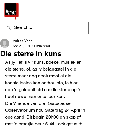
Izak de Vries
Apr 21, 2010
1 min read
Die sterre in kuns
As jy lief is vir kuns, boeke, musiek en 
die sterre, of, as jy belangstel in die 
sterre maar nog nooit mooi al die 
konstellasies kon onthou nie, is hier 
nou ’n geleentheid om die sterre op ’n 
heel nuwe manier te leer ken. 
Die Vriende van die Kaapstadse 
Observatorium hou Saterdag 24 April ’n 
ope aand. Dit begin 20h00 en skop af 
met ’n praatjie deur Suki Lock getiteld: 