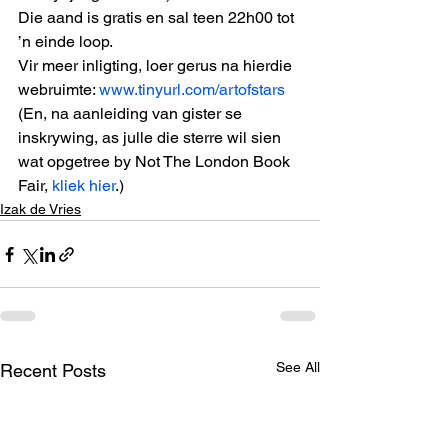
Die aand is gratis en sal teen 22h00 tot 
’n einde loop. 
Vir meer inligting, loer gerus na hierdie 
webruimte: 
www.tinyurl.com/artofstars
(En, na aanleiding van gister se 
inskrywing, as julle die sterre wil sien 
wat opgetree by Not The London Book 
Fair, 
kliek hier
.)
Izak de Vries
See All
Recent Posts