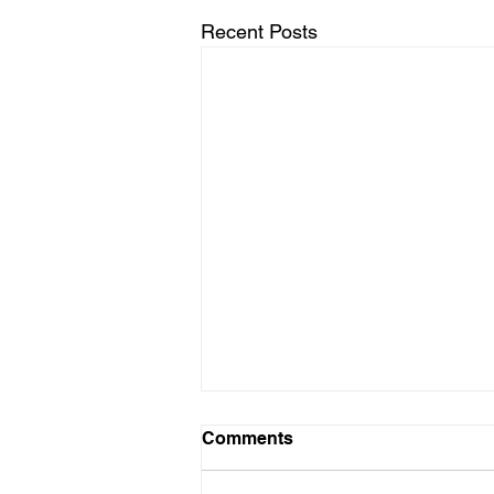
Recent Posts
Ena Murray deur die oë van
Comments
ander
Ena Murray: 27 Desember 1936 –