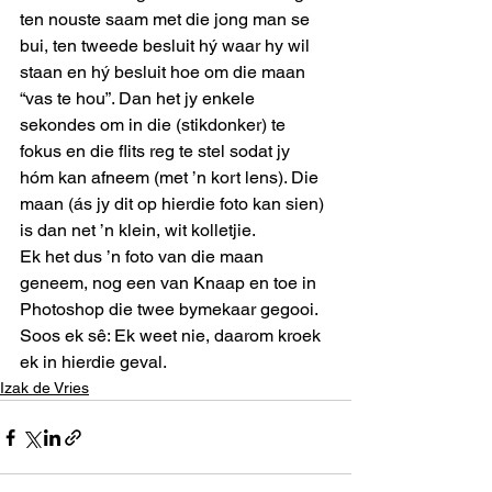
ten nouste saam met die jong man se 
bui, ten tweede besluit hý waar hy wil 
staan en hý besluit hoe om die maan 
“vas te hou”. Dan het jy enkele 
sekondes om in die (stikdonker) te 
fokus en die flits reg te stel sodat jy 
hóm kan afneem (met ’n kort lens). Die 
maan (ás jy dit op hierdie foto kan sien) 
is dan net ’n klein, wit kolletjie. 
Ek het dus ’n foto van die maan 
geneem, nog een van Knaap en toe in 
Photoshop die twee bymekaar gegooi. 
Soos ek sê: Ek weet nie, daarom kroek 
ek in hierdie geval.
Izak de Vries