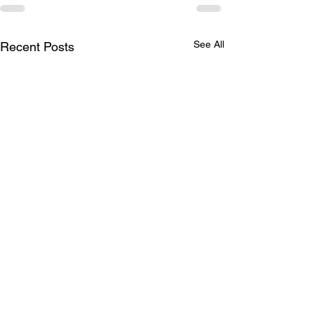
See All
Recent Posts
Why? / Hoekom?
A brief explanation on why I