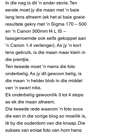
In die nag is dit ’n ander storie. Ten 
eerste moet jy die maan met ’n baie 
lang lens afneem (ek het al baie goeie 
resultate gekry met ’n Sigma 170 – 500 
en ’n Canon 300mm f4 L IS – 
laasgenoemde ook selfs gekoppel aan 
’n Canon 1.4 verlenger). As jy ’n kort 
lens gebruik, is die maan maar klein in 
die prentjie. 
Ten tweede moet ’n mens die foto 
onderbelig. As jy dit gewoon belig, is 
die maan ’n helder blob in die middel 
van ’n swart niks. 
Ek onderbelig gewoonlik 3 tot 4 stops 
as ek die maan afneem. 
Die tweede rede waarom ’n foto soos 
die een in die vorige blog so moeilik is, 
lê by die ouderdom van die knaap. Die 
sukses van enige foto van hom hang 