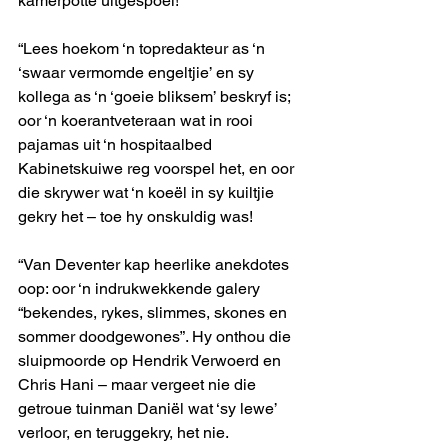
kamerpotte uitgespoel!
“Lees hoekom ‘n topredakteur as ‘n 
‘swaar vermomde engeltjie’ en sy 
kollega as ‘n ‘goeie bliksem’ beskryf is; 
oor ‘n koerantveteraan wat in rooi 
pajamas uit ‘n hospitaalbed 
Kabinetskuiwe reg voorspel het, en oor 
die skrywer wat ‘n koeël in sy kuiltjie 
gekry het – toe hy onskuldig was!
“Van Deventer kap heerlike anekdotes 
oop: oor ‘n indrukwekkende galery 
“bekendes, rykes, slimmes, skones en 
sommer doodgewones”. Hy onthou die 
sluipmoorde op Hendrik Verwoerd en 
Chris Hani – maar vergeet nie die 
getroue tuinman Daniël wat ‘sy lewe’ 
verloor, en teruggekry, het nie.