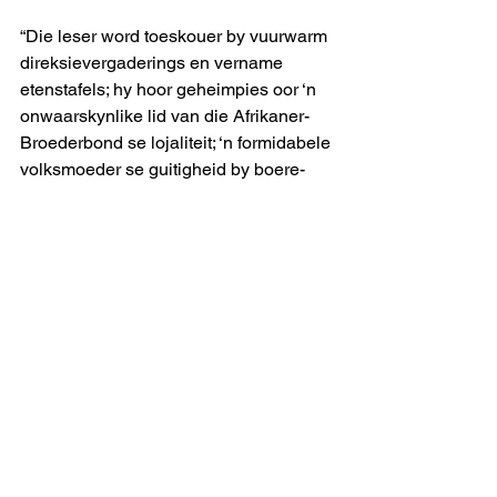
“Die leser word toeskouer by vuurwarm 
direksievergaderings en vername 
etenstafels; hy hoor geheimpies oor ‘n 
onwaarskynlike lid van die Afrikaner-
Broederbond se lojaliteit; ‘n formidabele 
volksmoeder se guitigheid by boere-
opskoppe; ‘n omstrede skilder se 
eskapades met naakte modelle…
“Van Deventer verklap watter vrou die 
‘onuitwisbaarste indruk’ op hom 
gemaak het, wie hy onthou soos sy 
eerste soen en wie ‘n liefdesbrief van 
114 bladsye gekry het. Hy verswyg 
ridderlik die naam van die mooi 
ouderling wat, kaal bolyf, knielend voor 
haar leraar gestaan het!”