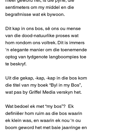
meer geword het, is die pyne, die 
sentimeters om my middel en die 
begrafrnisse wat ek bywoon. 
Dit kap in ons bos, sê ons ou mense 
van die dood-natuurlike proses wat 
hom rondom ons voltrek. Dit is immers 
‘n elegante manier om die toenemende 
optog van tydgenote langboompies toe 
te beskryf.
Uit die gekap, -kap, -kap in die bos kom 
die titel van my boek “Byl in my Bos”,  
wat pas by Griffel Media verskyn het.
Wat bedoel ek met “my bos”?  Ek 
definiëer hom ruim as die bos waarin 
ek klein was, en waarin ek nou ‘n ou 
boom geword het met baie jaarringe en 