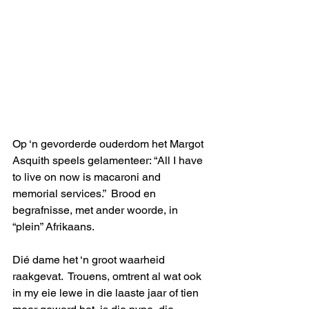
Op ‘n gevorderde ouderdom het Margot 
Asquith speels gelamenteer: “All I have 
to live on now is macaroni and 
memorial services.”  Brood en 
begrafnisse, met ander woorde, in 
“plein” Afrikaans.
Dié dame het ‘n groot waarheid 
raakgevat.  Trouens, omtrent al wat ook 
in my eie lewe in die laaste jaar of tien 