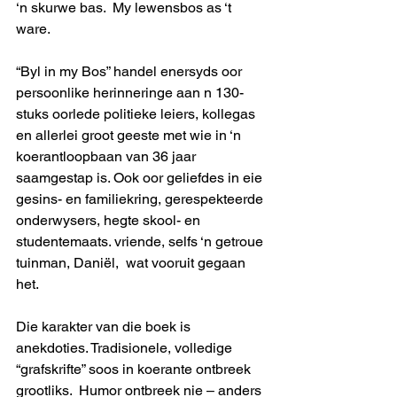
‘n skurwe bas.  My lewensbos as ‘t 
ware. 
“Byl in my Bos” handel enersyds oor 
persoonlike herinneringe aan n 130-
stuks oorlede politieke leiers, kollegas 
en allerlei groot geeste met wie in ‘n 
koerantloopbaan van 36 jaar 
saamgestap is. Ook oor geliefdes in eie 
gesins- en familiekring, gerespekteerde 
onderwysers, hegte skool- en 
studentemaats. vriende, selfs ‘n getroue 
tuinman, Daniël,  wat vooruit gegaan 
het.
Die karakter van die boek is 
anekdoties. Tradisionele, volledige 
“grafskrifte” soos in koerante ontbreek 
grootliks.  Humor ontbreek nie – anders 