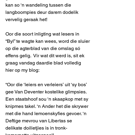
kan so ‘n wandeling tussen die 
langboompies deur darem dodelik 
vervelig geraak het!
Oor die soort inligting wat lesers in 
“Byl” te wagte kan wees, word die sluier 
op die agterblad van die omslag só 
effens gelig.  Vir wat dit werd is, sit ek 
graag vandag daardie blad volledig 
hier op my blog:
“Oor die ‘leiers en verleiers’ uit ‘sy bos’ 
gee Van Deventer kostelike glimpsies. 
Een staatshoof sou ‘n skaapkop met sy 
knipmes takel. ‘n Ander het die skrywer 
met die hand lemoenskyfies gevoer. ‘n 
Deftige mevrou van Libertas se 
delikate doilietjies is in tronk-