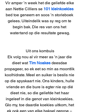
Vir amper ’n week het die geliefde elke 
aan Nettie Cilliers se 
101 kleinkoekies
bed toe geneem en soos ’n storieboek 
gelees. Uiteindelik was sy reg om te 
begin bak. Die res van ons het 
watertand op die resultate gewag.
Uit ons kombuis
Ek volg nou al vir meer as ’n jaar die 
dieet wat 
Tim Noakes
 deesdae 
propageer, so ek eet so min as moontlik 
koolhidrate. Meel en suiker is beslis nie 
op die spyskaart nie. Ons kinders, hulle 
vriende en die bure is egter nie op dié 
dieet nie, so die geliefde het haar 
ingeleef in die genot van kleinkoekies. 
Glo my, toe daardie koekies uitkom, het 
ek ook een van elke baksel geproe – 