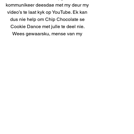
kommunikeer deesdae met my deur my 
video’s te laat kyk op YouTube. Ek kan 
dus nie help om Chip Chocolate se 
Cookie Dance met julle te deel nie. 
Wees gewaarsku, mense van my 
ouderdom sukkel om dit te verstaan, 
maar as jy kinders of kleinkinders het, 
sal hulle weet van. Nettie se boek het 
boonop die lekkerste Chock Chips in. 
Ek het geproe, Banting ten spyt.
Izak de Vries