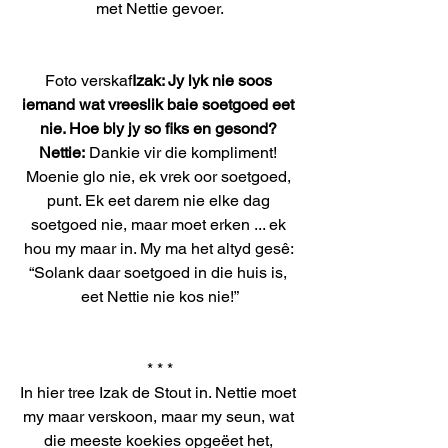
met Nettie gevoer.
Foto verskaf
Izak: Jy lyk nie soos 
iemand wat vreeslik baie soetgoed eet 
nie. Hoe bly jy so fiks en gesond? 
Nettie:
 Dankie vir die kompliment! 
Moenie glo nie, ek vrek oor soetgoed, 
punt. Ek eet darem nie elke dag 
soetgoed nie, maar moet erken ... ek 
hou my maar in. My ma het altyd gesê: 
“Solank daar soetgoed in die huis is, 
eet Nettie nie kos nie!”
* * *
In hier tree Izak de Stout in. Nettie moet 
my maar verskoon, maar my seun, wat 
die meeste koekies opgeëet het, 