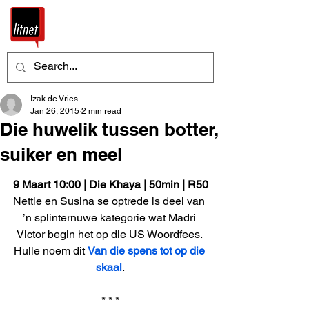
Izak de Vries
Jan 26, 2015
2 min read
Die huwelik tussen botter,
suiker en meel
9 Maart 10:00 | Die Khaya | 50min | R50
Nettie en Susina se optrede is deel van 
’n splinternuwe kategorie wat Madri 
Victor begin het op die US Woordfees. 
Hulle noem dit 
Van die spens tot op die 
skaal
.
* * *