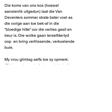
Die koms van ons kos (hoewel 
aansienlik uitgedun) laat die Van 
Deventers sommer strate beter voel as 
die vorige aan toe bek-af in die 
“bloedige hitte” oor die verlies gesit en 
treur is. Die wolke gaan terselfdertyd 
oop  en bring verfrissende, verkoelende 
buie.
My vrou glimlag selfs toe sy opmerk: 
“Ek hoop darem hulle het gebid vir die 
hande wat die kos voorberei het!”  
uitmelkbos