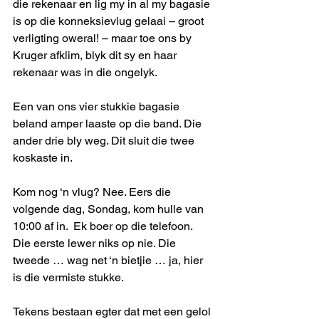
die rekenaar en lig my in al my bagasie 
is op die konneksievlug gelaai – groot 
verligting oweral! – maar toe ons by 
Kruger afklim, blyk dit sy en haar 
rekenaar was in die ongelyk.
Een van ons vier stukkie bagasie 
beland amper laaste op die band. Die 
ander drie bly weg. Dit sluit die twee 
koskaste in.
Kom nog ‘n vlug? Nee. Eers die 
volgende dag, Sondag, kom hulle van 
10:00 af in.  Ek boer op die telefoon. 
Die eerste lewer niks op nie. Die 
tweede … wag net ‘n bietjie … ja, hier 
is die vermiste stukke.
Tekens bestaan egter dat met een gelol 