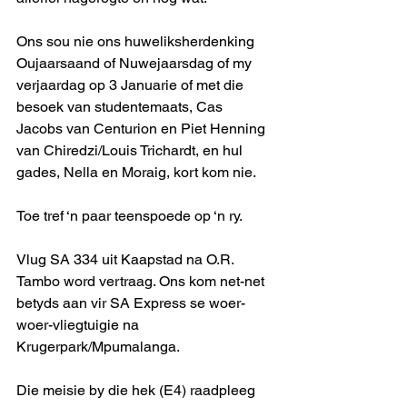
Ons sou nie ons huweliksherdenking 
Oujaarsaand of Nuwejaarsdag of my 
verjaardag op 3 Januarie of met die 
besoek van studentemaats, Cas 
Jacobs van Centurion en Piet Henning 
van Chiredzi/Louis Trichardt, en hul 
gades, Nella en Moraig, kort kom nie.
Toe tref ‘n paar teenspoede op ‘n ry.
Vlug SA 334 uit Kaapstad na O.R. 
Tambo word vertraag. Ons kom net-net 
betyds aan vir SA Express se woer-
woer-vliegtuigie na 
Krugerpark/Mpumalanga.
Die meisie by die hek (E4) raadpleeg 