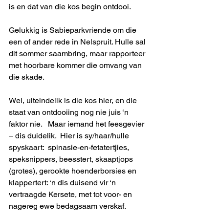
is en dat van die kos begin ontdooi.
Gelukkig is Sabieparkvriende om die 
een of ander rede in Nelspruit. Hulle sal 
dit sommer saambring, maar rapporteer 
met hoorbare kommer die omvang van 
die skade.
Wel, uiteindelik is die kos hier, en die 
staat van ontdooiing nog nie juis ‘n 
faktor nie.   Maar iemand het feesgevier 
– dis duidelik.  Hier is sy/haar/hulle 
spyskaart:  spinasie-en-fetatertjies, 
speksnippers, beesstert, skaaptjops 
(grotes), gerookte hoenderborsies en 
klappertert: ‘n dis duisend vir ‘n 
vertraagde Kersete, met tot voor- en 
nagereg ewe bedagsaam verskaf.