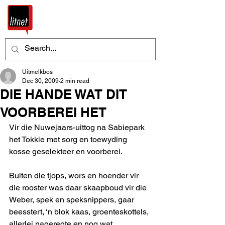
Uitmelkbos
Dec 30, 2009
2 min read
DIE HANDE WAT DIT
VOORBEREI HET
Vir die Nuwejaars-uittog na Sabiepark 
het Tokkie met sorg en toewyding 
kosse geselekteer en voorberei.
Buiten die tjops, wors en hoender vir 
die rooster was daar skaapboud vir die 
Weber, spek en speksnippers, gaar 
beesstert, ‘n blok kaas, groenteskottels, 
allerlei nageregte en nog wat.