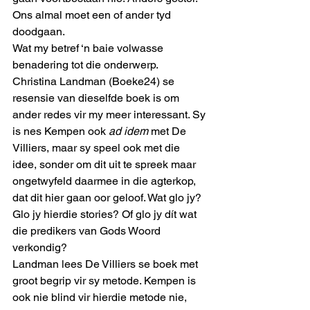
Ons almal moet een of ander tyd 
doodgaan.
Wat my betref ‘n baie volwasse 
benadering tot die onderwerp.
Christina Landman (Boeke24) se 
resensie van dieselfde boek is om 
ander redes vir my meer interessant. Sy 
is nes Kempen ook 
ad idem
 met De 
Villiers, maar sy speel ook met die 
idee, sonder om dit uit te spreek maar 
ongetwyfeld daarmee in die agterkop, 
dat dit hier gaan oor geloof. Wat glo jy? 
Glo jy hierdie stories? Of glo jy dít wat 
die predikers van Gods Woord 
verkondig?
Landman lees De Villiers se boek met 
groot begrip vir sy metode. Kempen is 
ook nie blind vir hierdie metode nie, 