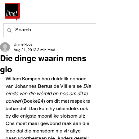
Uitmelkbos
Aug 21, 2012
3 min read
Die dinge waarin mens
glo
Willem Kempen hou duidelik genoeg 
van Johannes Bertus de Villiers se 
Die 
einde van die wêreld en hoe om dit te 
oorleef
 (Boeke24) om dit met respek te 
behandel. Dan kom hy uiteindelik ook 
by die enigste moontlike slotsom uit: 
Ons moet maar gewoond raak aan die 
idee dat die mensdom nie vir altyd 
gaan voortbestaan nie. Anders gestel: 