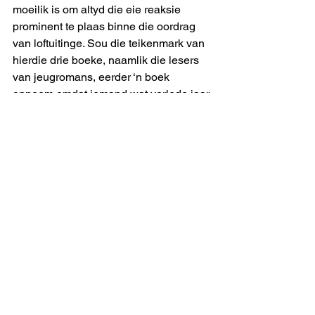
moeilik is om altyd die eie reaksie 
prominent te plaas binne die oordrag 
van loftuitinge. Sou die teikenmark van 
hierdie drie boeke, naamlik die lesers 
van jeugromans, eerder ‘n boek 
opneem omdat iemand wat verlede jaar 
‘n meestersgraad in Afrikaans en 
Nederlands op Stellenbosch verwerf 
het dit end-uit wou lees as wanneer 
daardie persoon vir hulle sê dat hulle 
dit end-uit sal lees omdat hulle tieners 
is?
Sou die “teikenmark” nie wonder 
hoekom hierdie resensent haar nie met 
boeke vir ouer lesers bemoei nie?
‘n Neutrale toon en aanpak is ‘n 
eenvoudige manier om sulke vrae te 
ontduik. Maar dan moet die resensent 
meer as gewoonlik versigtig wees vir 