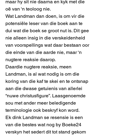
maar hy sit nie daarna en kyk met die 
oë van ‘n teoloog nie.
Wat Landman dan doen, is om vir die 
potensiële leser van die boek aan te 
dui wat die boek se groot nut is. Dit gee 
nie alleen insig in die verskeidenheid 
van voorspellings wat daar bestaan oor 
die einde van die aarde nie, maar ‘n 
nugtere reaksie daarop.
Daardie nugtere reaksie, meen 
Landman, is al wat nodig is om die 
koring van die kaf te skei en te ontsnap 
aan die dwase getuienis van allerlei 
“nuwe christusfigure”. Laasgenoemde 
sou met ander meer beledigende 
terminologie ook beskryf kon word.
Ek dink Landman se resensie is een 
van die bestes wat nog by Boeke24 
verskyn het sedert dit tot stand gekom 