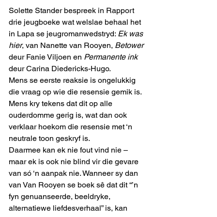
Solette Stander bespreek in Rapport 
drie jeugboeke wat welslae behaal het 
in Lapa se jeugromanwedstryd: 
Ek was 
hier
, van Nanette van Rooyen, 
Betower
deur Fanie Viljoen en 
Permanente ink
deur Carina Diedericks-Hugo.
Mens se eerste reaksie is ongelukkig 
die vraag op wie die resensie gemik is. 
Mens kry tekens dat dit op alle 
ouderdomme gerig is, wat dan ook 
verklaar hoekom die resensie met ‘n 
neutrale toon geskryf is.
Daarmee kan ek nie fout vind nie – 
maar ek is ook nie blind vir die gevare 
van só ‘n aanpak nie. Wanneer sy dan 
van Van Rooyen se boek sê dat dit “’n 
fyn genuanseerde, beeldryke, 
alternatiewe liefdesverhaal” is, kan 