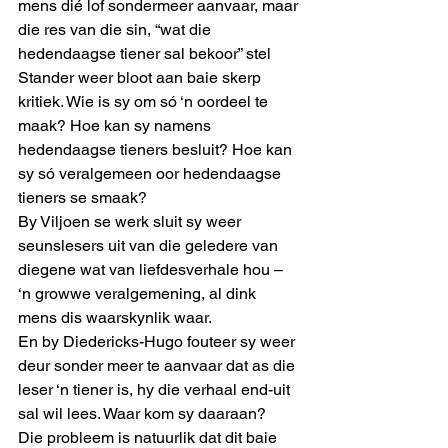
mens dié lof sondermeer aanvaar, maar 
die res van die sin, “wat die 
hedendaagse tiener sal bekoor” stel 
Stander weer bloot aan baie skerp 
kritiek. Wie is sy om só ‘n oordeel te 
maak? Hoe kan sy namens 
hedendaagse tieners besluit? Hoe kan 
sy só veralgemeen oor hedendaagse 
tieners se smaak?
By Viljoen se werk sluit sy weer 
seunslesers uit van die geledere van 
diegene wat van liefdesverhale hou – 
‘n growwe veralgemening, al dink 
mens dis waarskynlik waar.
En by Diedericks-Hugo fouteer sy weer 
deur sonder meer te aanvaar dat as die 
leser ‘n tiener is, hy die verhaal end-uit 
sal wil lees. Waar kom sy daaraan?
Die probleem is natuurlik dat dit baie 