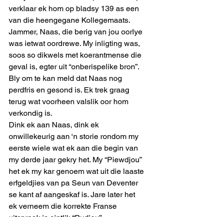
verklaar ek hom op bladsy 139 as een 
van die heengegane Kollegemaats. 
Jammer, Naas, die berig van jou oorlye 
was ietwat oordrewe. My inligting was, 
soos so dikwels met koerantmense die 
geval is, egter uit “onberispelike bron”. 
Bly om te kan meld dat Naas nog 
perdfris en gesond is. Ek trek graag 
terug wat voorheen valslik oor hom 
verkondig is. 
Dink ek aan Naas, dink ek 
onwillekeurig aan ‘n storie rondom my 
eerste wiele wat ek aan die begin van 
my derde jaar gekry het. My “Piewdjou” 
het ek my kar genoem wat uit die laaste 
erfgeldjies van pa Seun van Deventer 
se kant af aangeskaf is. Jare later het 
ek verneem die korrekte Franse 