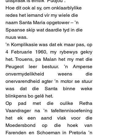
uitspraak is eintlik “Pudjou”. 
Hoe dit ook al sy, om onklaarblylike 
redes het iemand vir my wiele die 
naam Santa Maria opgetower – ’n 
Spaanse skip wat daardie tyd in die 
nuus was.
’n Komplikasie was dat ek maar pas, op 
4 Februarie 1960, my rybewys gekry 
het. Trouens, pa Malan het my met die 
Peugeot leer bestuur. ’n Amperse 
onvermydelikheid weens die 
onervarendheid agter ’n motor se stuur 
was dat die Santa binne weke 
blinkpens bo gelê het. 
Op pad met die oulike Retha 
Vaandrager na ’n tafeltennisoefening 
het ek een aand vlak voor die 
Moedersbond op die hoek van 
Farenden en Schoeman in Pretoria ’n 