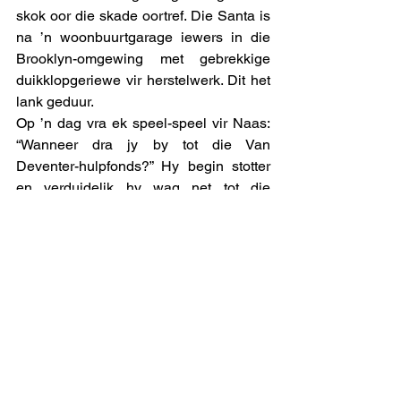
skok oor die skade oortref. Die Santa is 
na ’n woonbuurtgarage iewers in die 
Brooklyn-omgewing met gebrekkige 
duikklopgeriewe vir herstelwerk. Dit het 
lank geduur.
Op ’n dag vra ek speel-speel vir Naas: 
“Wanneer dra jy by tot die Van 
Deventer-hulpfonds?” Hy begin stotter 
en verduidelik hy wag net tot die 
volgende maand se sakgeld opdaag. ’n 
Paar weke later is’n koevert onverwags 
aan my oorhandig met bydraes van die 
Kollege-manne. Dis nou vir jou 
kameraderie. Ek wonder egter of Naas 
ooit geglo het dat ek werklik totaal en 
absoluut van daardie onverwagte 
insameling onbewus was! 
uitmelkbos