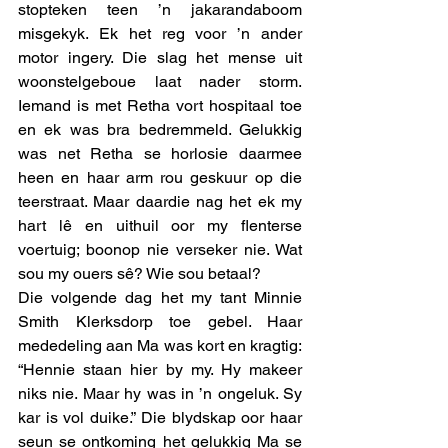
stopteken teen ’n jakarandaboom 
misgekyk. Ek het reg voor ’n ander 
motor ingery. Die slag het mense uit 
woonstelgeboue laat nader storm. 
Iemand is met Retha vort hospitaal toe 
en ek was bra bedremmeld. Gelukkig 
was net Retha se horlosie daarmee 
heen en haar arm rou geskuur op die 
teerstraat. Maar daardie nag het ek my 
hart lê en uithuil oor my flenterse 
voertuig; boonop nie verseker nie. Wat 
sou my ouers sê? Wie sou betaal?
Die volgende dag het my tant Minnie 
Smith Klerksdorp toe gebel. Haar 
mededeling aan Ma was kort en kragtig: 
“Hennie staan hier by my. Hy makeer 
niks nie. Maar hy was in ’n ongeluk. Sy 
kar is vol duike.” Die blydskap oor haar 
seun se ontkoming het gelukkig Ma se 