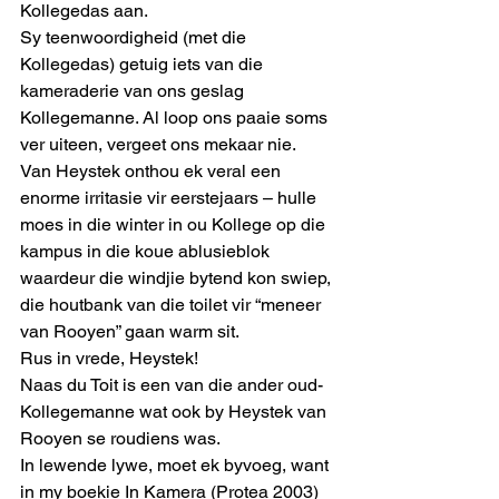
Kollegedas aan. 
Sy teenwoordigheid (met die 
Kollegedas) getuig iets van die 
kameraderie van ons geslag 
Kollegemanne. Al loop ons paaie soms 
ver uiteen, vergeet ons mekaar nie. 
Van Heystek onthou ek veral een 
enorme irritasie vir eerstejaars – hulle 
moes in die winter in ou Kollege op die 
kampus in die koue ablusieblok 
waardeur die windjie bytend kon swiep, 
die houtbank van die toilet vir “meneer 
van Rooyen” gaan warm sit. 
Rus in vrede, Heystek! 
Naas du Toit is een van die ander oud-
Kollegemanne wat ook by Heystek van 
Rooyen se roudiens was.
In lewende lywe, moet ek byvoeg, want 
in my boekie In Kamera (Protea 2003) 