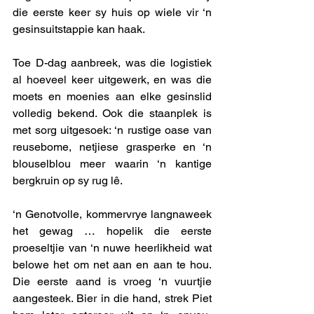
die eerste keer sy huis op wiele vir ‘n 
gesinsuitstappie kan haak.
Toe D-dag aanbreek, was die logistiek 
al hoeveel keer uitgewerk, en was die 
moets en moenies aan elke gesinslid 
volledig bekend. Ook die staanplek is 
met sorg uitgesoek: ‘n rustige oase van 
reusebome, netjiese grasperke en ‘n 
blouselblou meer waarin ‘n kantige 
bergkruin op sy rug lê.
‘n Genotvolle, kommervrye langnaweek 
het gewag … hopelik die eerste 
proeseltjie van ‘n nuwe heerlikheid wat 
belowe het om net aan en aan te hou. 
Die eerste aand is vroeg ‘n vuurtjie 
aangesteek. Bier in die hand, strek Piet 