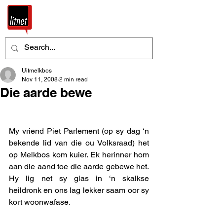
Uitmelkbos
Nov 11, 2008
2 min read
Die aarde bewe
My vriend Piet Parlement (op sy dag ‘n 
bekende lid van die ou Volksraad) het 
op Melkbos kom kuier. Ek herinner hom 
aan die aand toe die aarde gebewe het.  
Hy lig net sy glas in ‘n skalkse  
heildronk en ons lag lekker saam oor sy 
kort woonwafase. 