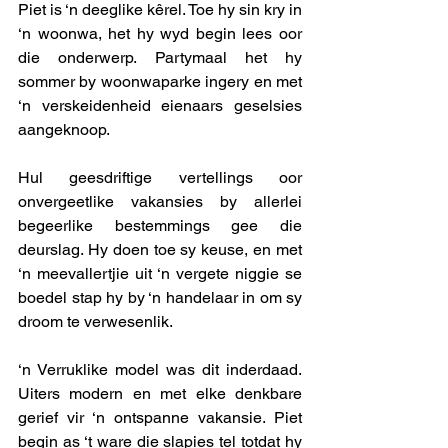
Piet is ‘n deeglike kêrel. Toe hy sin kry in 
‘n woonwa, het hy wyd begin lees oor 
die onderwerp. Partymaal het hy 
sommer by woonwaparke ingery en met 
‘n verskeidenheid eienaars geselsies 
aangeknoop. 
Hul geesdriftige vertellings oor 
onvergeetlike vakansies by allerlei 
begeerlike bestemmings gee die 
deurslag. Hy doen toe sy keuse, en met 
‘n meevallertjie uit ‘n vergete niggie se 
boedel stap hy by ‘n handelaar in om sy 
droom te verwesenlik. 
‘n Verruklike model was dit inderdaad. 
Uiters modern en met elke denkbare 
gerief vir ‘n ontspanne vakansie. Piet 
begin as ‘t ware die slapies tel totdat hy 