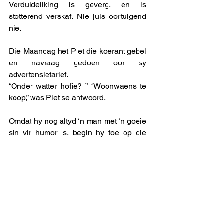
Verduideliking is geverg, en is 
stotterend verskaf. Nie juis oortuigend 
nie. 
Die Maandag het Piet die koerant gebel 
en navraag gedoen oor sy 
advertensietarief.
“Onder watter hofie? ” “Woonwaens te 
koop,” was Piet se antwoord. 
Omdat hy nog altyd ‘n man met ‘n goeie 
sin vir humor is, begin hy toe op die 
daad tot die advertensiemeisie se 
verbasing onbedaarlik giggel. 
uitmelkbos