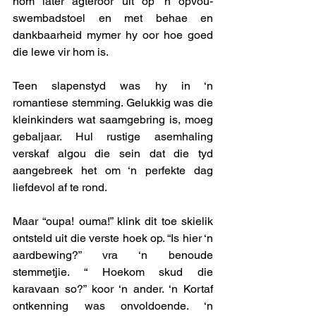
hom later agteroor uit op ‘n opvou-
swembadstoel en met behae en 
dankbaarheid mymer hy oor hoe goed 
die lewe vir hom is. 
Teen slapenstyd was hy in ‘n 
romantiese stemming. Gelukkig was die 
kleinkinders wat saamgebring is, moeg 
gebaljaar. Hul rustige asemhaling 
verskaf algou die sein dat die tyd 
aangebreek het om ‘n perfekte dag 
liefdevol af te rond. 
Maar “oupa! ouma!” klink dit toe skielik 
ontsteld uit die verste hoek op. “Is hier ‘n 
aardbewing?” vra ‘n benoude 
stemmetjie. “ Hoekom skud die 
karavaan so?” koor ‘n ander. ‘n Kortaf 
ontkenning was onvoldoende. ‘n 