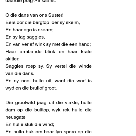
daardie prag-Afrikaans: 
O die dans van ons Suster!
Eers oor die bergtop loer sy skelm,
En haar oge is skaam;
En sy lag saggies.
En van ver af wink sy met die een hand;
Haar armbande blink en haar krale 
skitter;
Saggies roep sy. Sy vertel die winde 
van die dans.
En sy nooi hulle uit, want die werf is 
wyd en die bruilof groot.
Die grootwild jaag uit die vlakte, hulle 
dam op die bulttop, wyk rek hulle die 
neusgate 
En hulle sluk die wind; 
En hulle buk om haar fyn spore op die 