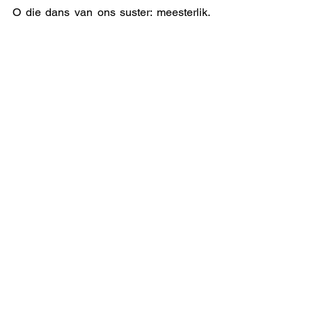
O die dans van ons suster: meesterlik, 
meesterlik, meesterlik. Die heerlike reuk 
van reën op dorre aarde stuif weldadig 
op in my neusgate, en ek verwonder my 
oor die spierkrag van my taal, Afrikaans! 
Dankie,  Eugene Marais! 
uitmelkbos
See All
Recent Posts