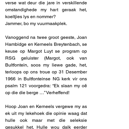
verse wat deur die jare in verskillende 
omstandighede my hart geraak het, 
koeltjies lys en nommer? 
Jammer, bo my vuurmaakplek. 
Vanoggend na twee groot geeste, Joan 
Hambidge en Kerneels Breytenbach, se 
keuse op Margot Luyt se program op 
RSG geluister (Margot, ook van 
Bultfontein, soos my liewe gade, het, 
terloops op ons troue op 31 Desember 
1966 in Bultfonteinse NG kerk vir ons 
psalm 121 voorgedra: “Ek slaan my oë 
op die die berge …” Verheffend!
Hoop Joan en Kerneels vergewe my as 
ek uit my lekehoek die opinie waag dat 
hulle ook maar met die seleksie 
gesukkel het. Hulle wou dalk eerder 