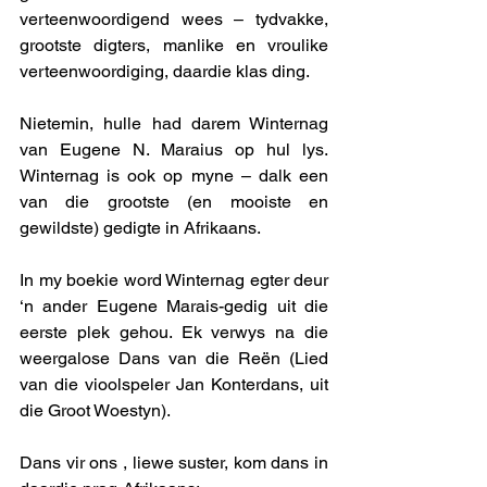
verteenwoordigend wees – tydvakke, 
grootste digters, manlike en vroulike 
verteenwoordiging, daardie klas ding. 
Nietemin, hulle had darem Winternag 
van Eugene N. Maraius op hul lys. 
Winternag is ook op myne – dalk een 
van die grootste (en mooiste en 
gewildste) gedigte in Afrikaans. 
In my boekie word Winternag egter deur 
‘n ander Eugene Marais-gedig uit die 
eerste plek gehou. Ek verwys na die 
weergalose Dans van die Reën (Lied 
van die vioolspeler Jan Konterdans, uit 
die Groot Woestyn). 
Dans vir ons , liewe suster, kom dans in 