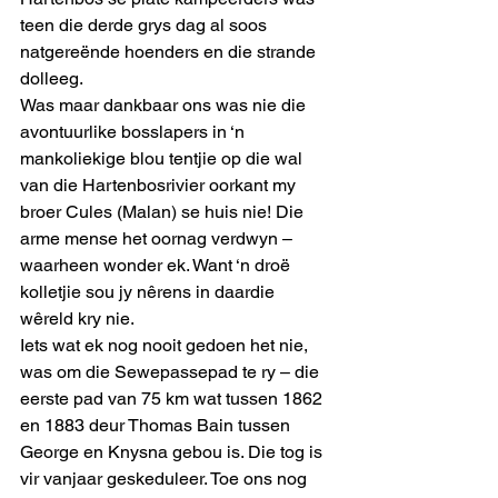
teen die derde grys dag al soos 
natgereënde hoenders en die strande 
dolleeg.
Was maar dankbaar ons was nie die 
avontuurlike bosslapers in ‘n 
mankoliekige blou tentjie op die wal 
van die Hartenbosrivier oorkant my 
broer Cules (Malan) se huis nie! Die 
arme mense het oornag verdwyn – 
waarheen wonder ek. Want ‘n droë 
kolletjie sou jy nêrens in daardie 
wêreld kry nie.
Iets wat ek nog nooit gedoen het nie, 
was om die Sewepassepad te ry – die 
eerste pad van 75 km wat tussen 1862 
en 1883 deur Thomas Bain tussen 
George en Knysna gebou is. Die tog is 
vir vanjaar geskeduleer. Toe ons nog 