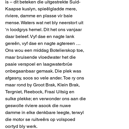
is – dit beteken die uitgestrekte Suid-
Kaapse kuslyn, spieëlgladde mere, 
riviere, damme en plasse vir baie 
mense. Waters wat net bly neerstort uit 
‘n loodgrys hemel. Dit het ons vanjaar 
daar beleef. Vyf dae en nagte lank 
gereën, vyf dae en nagte agtereen …
Ons wou een middag Botelierskop toe, 
maar bruisende vloedwater het die 
paaie verspoel en laagwaterbrûe 
onbegaanbaar gemaak. Die plek was 
afgesny, soos so vele ander. Toe ry ons 
maar rond by Groot Brak, Klein Brak, 
Tergniet, Reebock, Fraai Uitsig en 
sulke plekke; en verwonder ons aan die 
geswolle riviere asook die nuwe 
damme in elke denkbare leegte, terwyl 
die motor se ruitveërs op volspoed 
oortyd bly werk.