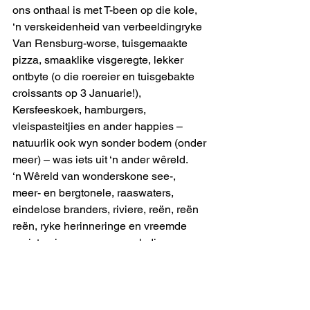
ons onthaal is met T-been op die kole, 
‘n verskeidenheid van verbeeldingryke 
Van Rensburg-worse, tuisgemaakte 
pizza, smaaklike visgeregte, lekker 
ontbyte (o die roereier en tuisgebakte 
croissants op 3 Januarie!), 
Kersfeeskoek, hamburgers, 
vleispasteitjies en ander happies – 
natuurlik ook wyn sonder bodem (onder 
meer) – was iets uit ‘n ander wêreld.
‘n Wêreld van wonderskone see-, 
meer- en bergtonele, raaswaters, 
eindelose branders, riviere, reën, reën 
reën, ryke herinneringe en vreemde 
registrasienommers, asook die ewe 
enorme bate van ‘n gulle permanente 
en vakansiegemeenskap bestaande uit 
gasvrye, ruimhartige, wellewende 
mense met oop deure en oop harte.