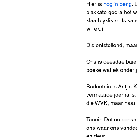
Hier is 
nog ‘n berig
. 
plakkate gedra het w
klaarblyklik selfs k
wil ek.)
Dis ontstellend, ma
Ons is deesdae baie 
boeke wat ek onder ju
Serfontein is Antjie
vermaarde joernalis.
die WVK, maar haar 
Tannie Dot se boeke i
ons waar ons vandaan
en deur.