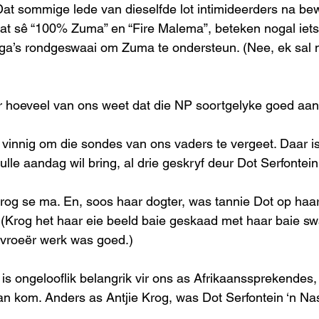
Dat sommige lede van dieselfde lot intimideerders na be
at sê “100% Zuma” en “Fire Malema”, beteken nogal iets.
anga’s rondgeswaai om Zuma te ondersteun. (Nee, ek sal ni
ar hoeveel van ons weet dat die NP soortgelyke goed aa
vinnig om die sondes van ons vaders te vergeet. Daar is 
lle aandag wil bring, al drie geskryf deur Dot Serfontein
 Krog se ma. En, soos haar dogter, was tannie Dot op haar
 (Krog het haar eie beeld baie geskaad met haar baie s
vroeër werk was goed.)
s ongelooflik belangrik vir ons as Afrikaanssprekendes, 
 kom. Anders as Antjie Krog, was Dot Serfontein ‘n Nas