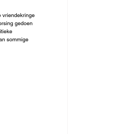
 vriendekringe 
vorsing gedoen 
tieke 
 van sommige 