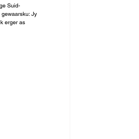
ige Suid-
r gewaarsku: Jy 
k erger as 