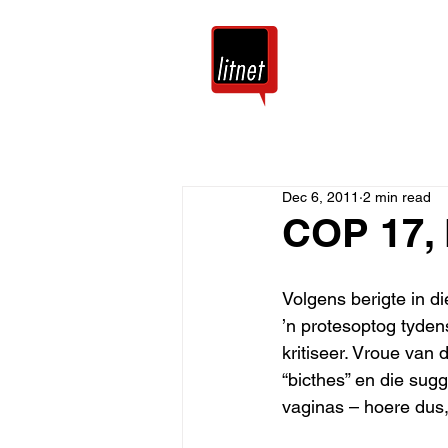
Tuis
Blog
Dec 6, 2011
2 min read
COP 17, 
Volgens berigte in d
’n protesoptog tyden
kritiseer. Vroue van
“bicthes” en die sug
vaginas – hoere dus,