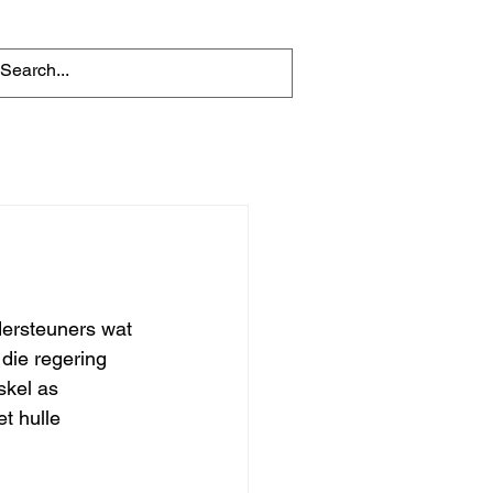
dersteuners wat 
die regering 
skel as 
t hulle 