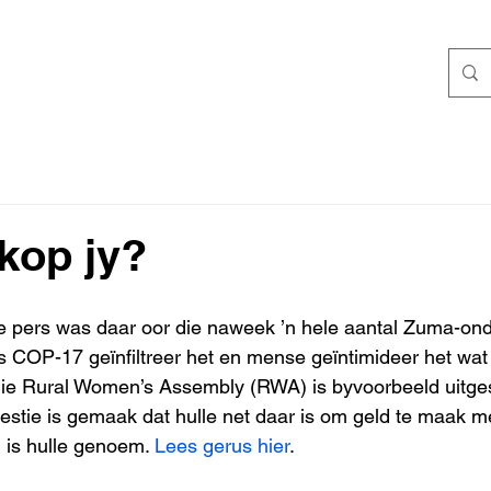
kop jy?
ie pers was daar oor die naweek ’n hele aantal Zuma-on
s COP-17 geïnfiltreer het en mense geïntimideer het wat 
 die Rural Women’s Assembly (RWA) is byvoorbeeld uitge
gestie is gemaak dat hulle net daar is om geld te maak me
 is hulle genoem. 
Lees gerus hier
.