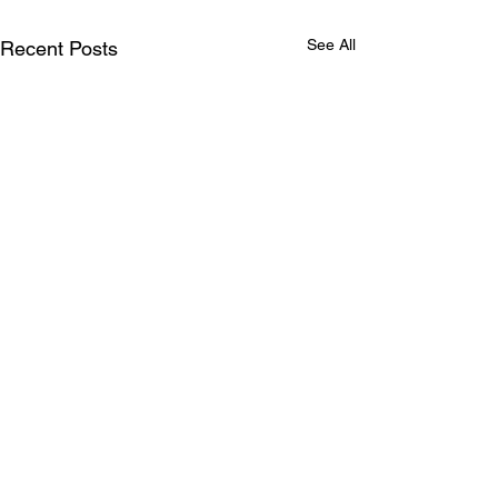
See All
Recent Posts
Why? / Hoekom?
A brief explanation on why I
run without shoes. (Afrikaans