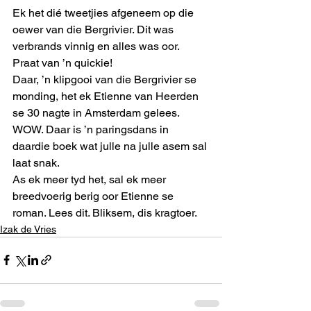
Ek het dié tweetjies afgeneem op die 
oewer van die Bergrivier. Dit was 
verbrands vinnig en alles was oor. 
Praat van ’n quickie! 
Daar, ’n klipgooi van die Bergrivier se 
monding, het ek Etienne van Heerden 
se 30 nagte in Amsterdam gelees. 
WOW. Daar is ’n paringsdans in 
daardie boek wat julle na julle asem sal 
laat snak. 
As ek meer tyd het, sal ek meer 
breedvoerig berig oor Etienne se 
roman. Lees dit. Bliksem, dis kragtoer.
Izak de Vries