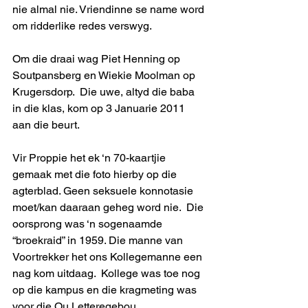
nie almal nie. Vriendinne se name word 
om ridderlike redes verswyg.
Om die draai wag Piet Henning op 
Soutpansberg en Wiekie Moolman op 
Krugersdorp.  Die uwe, altyd die baba 
in die klas, kom op 3 Januarie 2011 
aan die beurt.  
Vir Proppie het ek ‘n 70-kaartjie 
gemaak met die foto hierby op die 
agterblad. Geen seksuele konnotasie 
moet/kan daaraan geheg word nie.  Die 
oorsprong was ‘n sogenaamde 
“broekraid” in 1959. Die manne van 
Voortrekker het ons Kollegemanne een 
nag kom uitdaag.  Kollege was toe nog 
op die kampus en die kragmeting was 
voor die Ou Letteregebou.