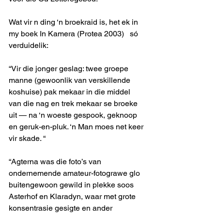
Wat vir n ding ‘n broekraid is, het ek in 
my boek In Kamera (Protea 2003)   só 
verduidelik:  
“Vir die jonger geslag: twee groepe 
manne (gewoonlik van verskillende 
koshuise) pak mekaar in die middel 
van die nag en trek mekaar se broeke 
uit — na ‘n woeste gespook, geknoop 
en geruk-en-pluk. ‘n Man moes net keer 
vir skade. “
“Agterna was die foto’s van 
ondernemende amateur-fotograwe glo 
buitengewoon gewild in plekke soos 
Asterhof en Klaradyn, waar met grote 
konsentrasie gesigte en ander 