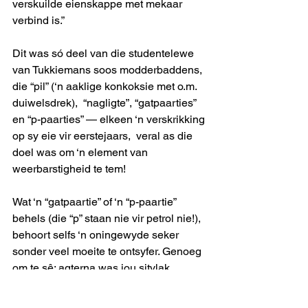
verskuilde eienskappe met mekaar 
verbind is.”
Dit was só deel van die studentelewe 
van Tukkiemans soos modderbaddens, 
die “pil” (‘n aaklige konkoksie met o.m. 
duiwelsdrek),  “nagligte”, “gatpaarties” 
en “p-paarties” — elkeen ‘n verskrikking 
op sy eie vir eerstejaars,  veral as die 
doel was om ‘n element van 
weerbarstigheid te tem!
Wat ‘n “gatpaartie” of ‘n “p-paartie” 
behels (die “p” staan nie vir petrol nie!), 
behoort selfs ‘n oningewyde seker 
sonder veel moeite te ontsyfer. Genoeg 
om te sê: agterna was jou sitvlak 
potblou en jy van jou kroontjie tot jou 
toontjie nat.