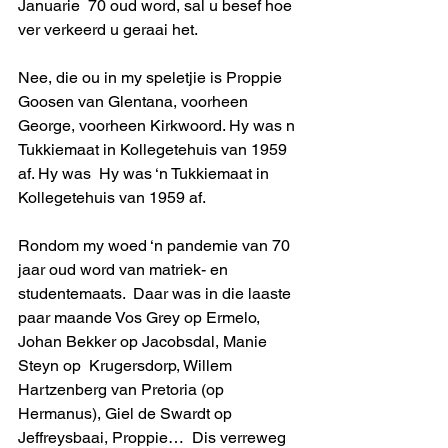
Januarie  70 oud word, sal u besef hoe 
ver verkeerd u geraai het.
Nee, die ou in my speletjie is Proppie 
Goosen van Glentana, voorheen 
George, voorheen Kirkwoord. Hy was n 
Tukkiemaat in Kollegetehuis van 1959 
af. Hy was  Hy was ‘n Tukkiemaat in 
Kollegetehuis van 1959 af.
Rondom my woed ‘n pandemie van 70 
jaar oud word van matriek- en 
studentemaats.  Daar was in die laaste 
paar maande Vos Grey op Ermelo, 
Johan Bekker op Jacobsdal, Manie 
Steyn op  Krugersdorp, Willem 
Hartzenberg van Pretoria (op 
Hermanus), Giel de Swardt op 
Jeffreysbaai, Proppie…  Dis verreweg 