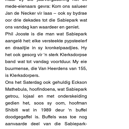
mede-eienaars gevra: Kom ons salueer 
Jan de Necker vir laas – ook sy bydrae 
oor drie dekades tot die Sabiepark wat 
ons vandag kan waardeer en geniet.  
Phil Jooste is die man wat Sabiepark 
aangelê het: elke versteekte pypsteelerf 
en draaitjie in sy kronkelpaadjies. Hy 
het ook gesorg vir ‘n sterk Klerksdorpse 
band wat tot vandag voortduur. My eie 
buurmense, die Van Heerdens van 155, 
is Klerksdorpers. 
Ons het Saterdag ook gehuldig Eckson 
Mathebula, hoofindoena, wat Sabiepark 
getrou, lojaal en met onderskeiding 
gedien het, soos sy oom, hoofman 
Shibiti wat in 1989 deur ‘n buffel 
doodgegaffel is. Buffels was toe nog 
aanvaarde deel van die Sabiepark-