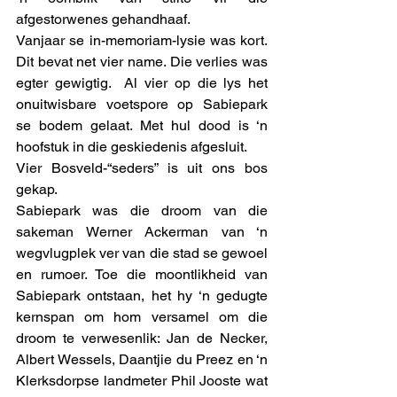
afgestorwenes gehandhaaf. 
Vanjaar se in-memoriam-lysie was kort. 
Dit bevat net vier name. Die verlies was 
egter gewigtig.  Al vier op die lys het 
onuitwisbare voetspore op Sabiepark 
se bodem gelaat. Met hul dood is ‘n 
hoofstuk in die geskiedenis afgesluit. 
Vier Bosveld-“seders” is uit ons bos 
gekap. 
Sabiepark was die droom van die 
sakeman Werner Ackerman van ‘n 
wegvlugplek ver van die stad se gewoel 
en rumoer. Toe die moontlikheid van 
Sabiepark ontstaan, het hy ‘n gedugte 
kernspan om hom versamel om die 
droom te verwesenlik: Jan de Necker, 
Albert Wessels, Daantjie du Preez en ‘n 
Klerksdorpse landmeter Phil Jooste wat 