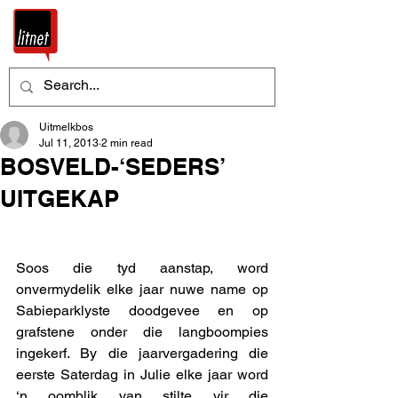
Uitmelkbos
Jul 11, 2013
2 min read
BOSVELD-‘SEDERS’
UITGEKAP
Soos die tyd aanstap, word 
onvermydelik elke jaar nuwe name op 
Sabieparklyste doodgevee en op 
grafstene onder die langboompies 
ingekerf. By die jaarvergadering die 
eerste Saterdag in Julie elke jaar word 
‘n oomblik van stilte vir die 