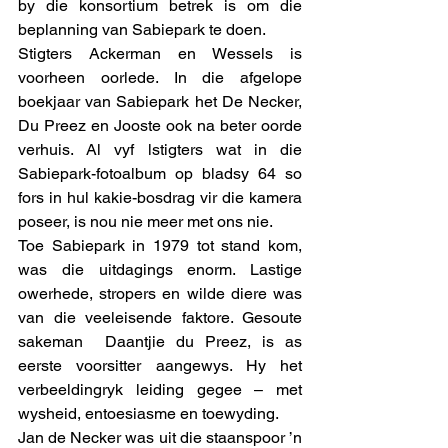
by die konsortium betrek is om die 
beplanning van Sabiepark te doen. 
Stigters Ackerman en Wessels is 
voorheen oorlede. In die afgelope 
boekjaar van Sabiepark het De Necker, 
Du Preez en Jooste ook na beter oorde 
verhuis. Al vyf lstigters wat in die 
Sabiepark-fotoalbum op bladsy 64 so 
fors in hul kakie-bosdrag vir die kamera 
poseer, is nou nie meer met ons nie.  
Toe Sabiepark in 1979 tot stand kom, 
was die uitdagings enorm. Lastige 
owerhede, stropers en wilde diere was 
van die veeleisende faktore. Gesoute 
sakeman  Daantjie du Preez, is as 
eerste voorsitter aangewys. Hy het 
verbeeldingryk leiding gegee – met 
wysheid, entoesiasme en toewyding. 
Jan de Necker was uit die staanspoor ’n 