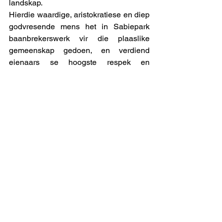
landskap. 
Hierdie waardige, aristokratiese en diep 
godvresende mens het in Sabiepark 
baanbrekerswerk vir die plaaslike 
gemeenskap gedoen, en verdiend 
eienaars se hoogste respek en 
waardering geniet. Ook met sy dood is 
onder ‘n stukkie geskiedenis ‘n finale 
streep getrek. 
Ons eer hul nagedagtenis. 
#Sabiepark
#tarlehoet
#uitmelkbos
#vandeventers
uitmelkbos