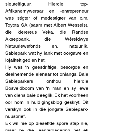
sleutelfiguur. Hierdie top-
Afrikanernyweraar en -entrepreneur 
was stigter of medestigter van o.m. 
Toyota SA (saam met Albert Wessels), 
die klerereus Veka, die Randse 
Aksepbank, die Wêreldwye 
Natuurlewefonds en, natuurlik, 
Sabiepark wat hy lank met oorgawe en 
lojaliteit gedien het.  
Hy was ‘n geesdriftige, besorgde en 
deelnemende eienaar tot onlangs. Baie 
Sabieparkers onthou hierdie 
Bosveldboom van ‘n man en sy lewe 
van diens baie deeglik. Ek het voorheen 
oor hom ‘n huldigingsblog geskryf. Dit 
verskyn ook in die jongste Sabiepark-
nuusbrief. 
Ek wil nie op dieselfde spore stap nie, 
maar by die jaarvergadering het ek 