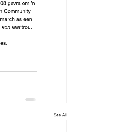
08 gevra om ’n 
an Community 
e march as een 
 kon laat 
trou.
es.
See All