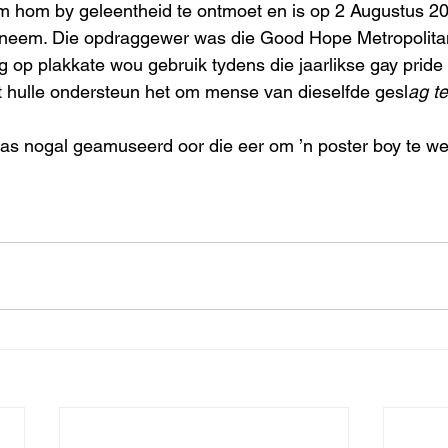
 hom by geleentheid te ontmoet en is op 2 Augustus 20
te neem. Die opdraggewer was die Good Hope Metropolit
g op plakkate wou gebruik tydens die jaarlikse gay prid
 hulle ondersteun het om mense van dieselfde gesl
ag te
as nogal geamuseerd oor die eer om ’n poster boy te we