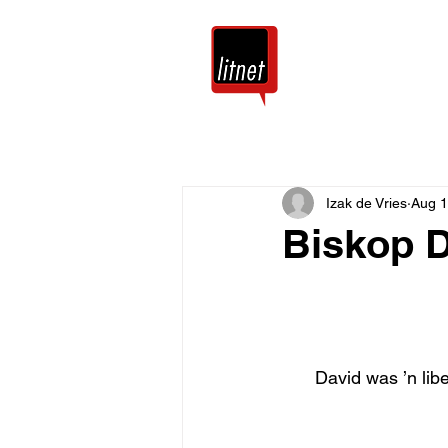
Tuis
Blog
Izak de Vries
Aug 1
Biskop D
David was ’n lib