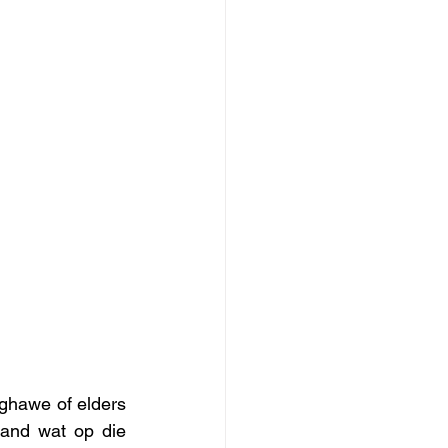
ughawe of elders 
and wat op die 