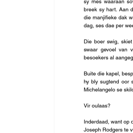
sy mes waaraan sove
breek sy hart. Aan 
die manjifieke dak w
dag, ses dae per wee
Die boer swig, skie
swaar gevoel van v
besoekers al aangegr
Buite die kapel, besp
hy bly sugtend oor 
Michelangelo se skil
Vir oulaas? 
Inderdaad, want op d
Joseph Rodgers te v