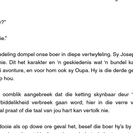
r?” 
ie.”
deling dompel onse boer in diepe vertwyfeling. Sy Josep
e. Dit het karakter en ‘n geskiedenis wat ‘n bundel ka
i avonture, en voor hom ook sy Oupa. Hy is die derde ge
p hou. 
e oomblik aangebreek dat die ketting skynbaar deur 
biddelikheid verbreek gaan word; hier in die verre 
l praat of die taal van jou hart kan vertolk nie. 
dooie als op dowe ore geval het, besef die boer hy’s by 