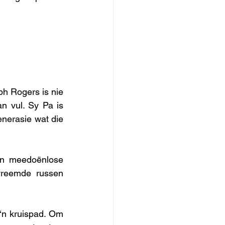
h Rogers is nie 
n vul. Sy Pa is 
nerasie wat die 
‘n meedoënlose 
vreemde russen 
‘n kruispad. Om 