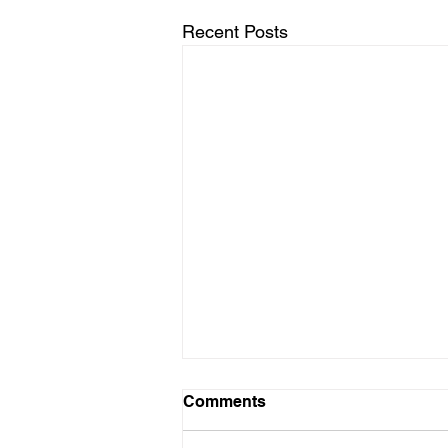
Recent Posts
Probleme probleme
Comments
Die hoop het toe nie beskaam