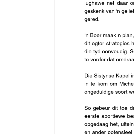
lughawe net daar o
geskenk van ‘n gelief
gered. 
‘n Boer maak n plan, 
dit egter strategies
die tyd eenvoudig. S
te vorder dat omdraai
Die Sistynse Kapel 
in te kom om Michel
ongeduldige soort we
So gebeur dit toe da
eerste abortiewe bes
opgedaag het, uitei
en ander potensieel 