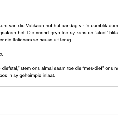
kers van die Vatikaan het hul aandag vir ‘n oomblik derm
staan het. Die vriend gryp toe sy kans en “steel” blitsv
 die Italianers se neuse uit terug. 
p.
e diefstal,” stem ons almal saam toe die “mes-dief” ons n
bos in sy geheimpie inlaat.  