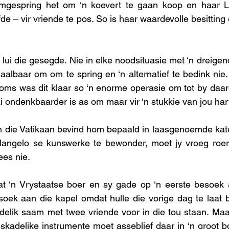
mgespring het om ‘n koevert te gaan koop en haar L
de – vir vriende te pos. So is haar waardevolle besitting o
lui die gesegde. Nie in elke noodsituasie met ‘n dreigen
 haalbaar om om te spring en ‘n alternatief te bedink nie
oms was dit klaar so ‘n enorme operasie om tot by daardi
 ondenkbaarder is as om maar vir ‘n stukkie van jou hart 
in die Vatikaan bevind hom bepaald in laasgenoemde kat
angelo se kunswerke te bewonder, moet jy vroeg roer 
es nie. 
t ‘n Vrystaatse boer en sy gade op ‘n eerste besoek aa
oek aan die kapel omdat hulle die vorige dag te laat b
ndelik saam met twee vriende voor in die tou staan. Ma
skadelike instrumente moet asseblief daar in ‘n groot 