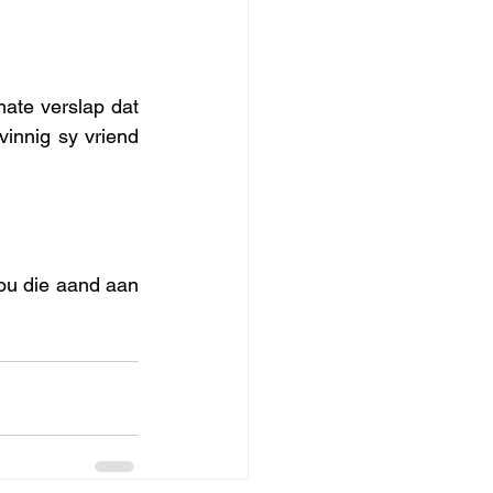
ate verslap dat 
innig sy vriend 
ou die aand aan 