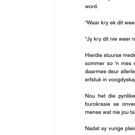
word.
“Waar kry ek dit wee
“Jy kry dit nie weer n
Hierdie stuurse mede
sommer so ‘n mes ni
daarmee deur allerle
erfstuk in voogdyska
Nou het die pynlik
burokrasie se onver
mense wat nie jou taa
Nadat sy vurige plei