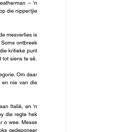
eatherman – ‘n 
p die nippertjie 
de mesverlies is 
. Soms ontbreek 
e kritieke punt 
tot siens te sê.
egorie. Om daar 
en nie van die 
n Italië, en ‘n 
y die regte hek 
ar o wee. Messe 
boks gedeponeer 