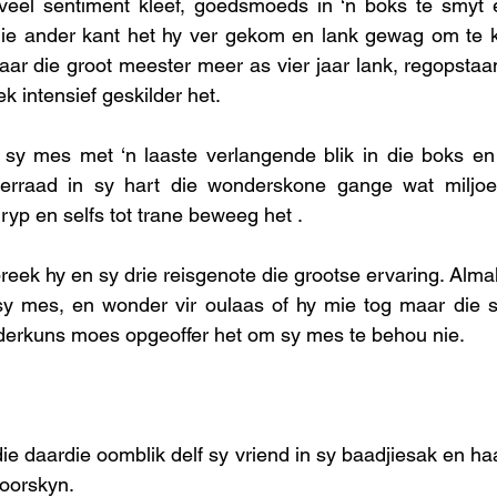
el sentiment kleef, goedsmoeds in ‘n boks te smyt e
die ander kant het hy ver gekom en lank gewag om te k
aar die groot meester meer as vier jaar lank, regopstaan
k intensief geskilder het.
t sy mes met ‘n laaste verlangende blik in die boks en
erraad in sy hart die wonderskone gange wat miljoe
yp en selfs tot trane beweeg het .
reek hy en sy drie reisgenote die grootse ervaring. Almal
sy mes, en wonder vir oulaas of hy mie tog maar die si
derkuns moes opgeoffer het om sy mes te behou nie. 
ie daardie oomblik delf sy vriend in sy baadjiesak en ha
oorskyn. 