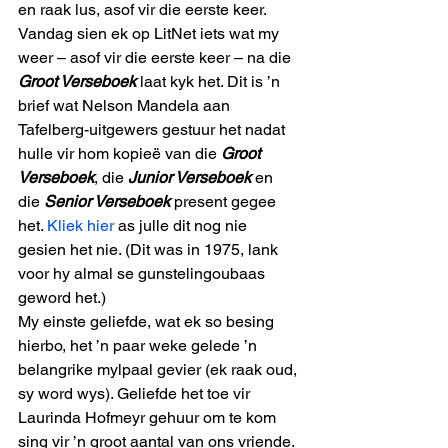
en raak lus, asof vir die eerste keer. 
Vandag sien ek op LitNet iets wat my 
weer – asof vir die eerste keer – na die 
Groot Verseboek 
laat kyk het. Dit is ’n 
brief wat Nelson Mandela aan 
Tafelberg-uitgewers gestuur het nadat 
hulle vir hom kopieë van die 
Groot 
Verseboek
, die 
Junior Verseboek
 en 
die 
Senior Verseboek
 present gegee 
het. 
Kliek hier 
as julle dit nog nie 
gesien het nie. (Dit was in 1975, lank 
voor hy almal se gunstelingoubaas 
geword het.) 
My einste geliefde, wat ek so besing 
hierbo, het ’n paar weke gelede ’n 
belangrike mylpaal gevier (ek raak oud, 
sy word wys). Geliefde het toe vir 
Laurinda Hofmeyr gehuur om te kom 
sing vir ’n groot aantal van ons vriende. 