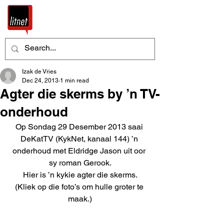
Izak de Vries
Dec 24, 2013
1 min read
Agter die skerms by ’n TV-
onderhoud
Op Sondag 29 Desember 2013 saai 
DeKatTV (KykNet, kanaal 144) ’n 
onderhoud met Eldridge Jason uit oor 
sy roman Gerook.
Hier is ’n kykie agter die skerms.
(Kliek op die foto’s om hulle groter te 
maak.)