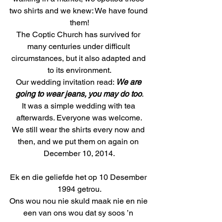
two shirts and we knew: We have found 
them!
The Coptic Church has survived for 
many centuries under difficult 
circumstances, but it also adapted and 
to its environment.
Our wedding invitation read: 
We are 
going to wear jeans, you may do too
.
It was a simple wedding with tea 
afterwards. Everyone was welcome.
We still wear the shirts every now and 
then, and we put them on again on 
December 10, 2014.
Ek en die geliefde het op 10 Desember 
1994 getrou.
Ons wou nou nie skuld maak nie en nie 
een van ons wou dat sy soos ’n 