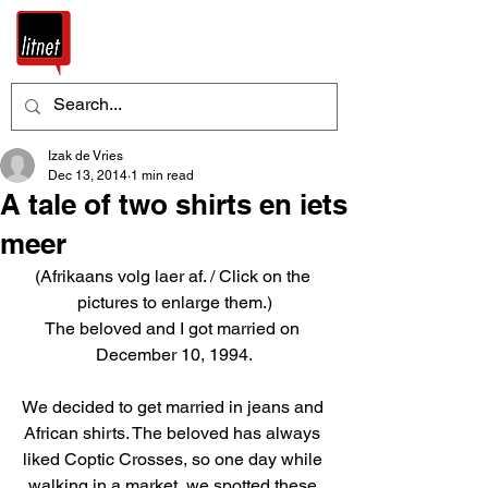
Izak de Vries
Dec 13, 2014
1 min read
A tale of two shirts en iets
meer
(Afrikaans volg laer af. / Click on the 
pictures to enlarge them.)
The beloved and I got married on 
December 10, 1994.
We decided to get married in jeans and 
African shirts. The beloved has always 
liked Coptic Crosses, so one day while 
walking in a market, we spotted these 