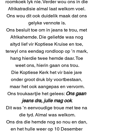
roomkoek lyk nie. Verder wou ons in die 
Afrikatradisie almal laat welkom voel. 
Ons wou dit ook duidelik maak dat ons 
gelyke vennote is.
Ons besluit toe om in jeans te trou, met 
Afrikahemde. Die geliefde was nog 
altyd lief vir Koptiese Kruise en toe, 
terwyl ons eendag rondloop op ’n mark, 
hang hierdie twee hemde daar. Toe 
weet ons, hierin gaan ons trou.
Die Koptiese Kerk het vir baie jare 
onder groot druk bly voortbestaan, 
maar het ook aangepas en vervorm.
Ons troukaartjie het gelees: 
Ons gaan 
jeans dra, julle mag ook
.
Dit was ’n eenvoudige troue met tee na 
die tyd. Almal was welkom.
Ons dra die hemde nog so nou en dan, 
en het hulle weer op 10 Desember 