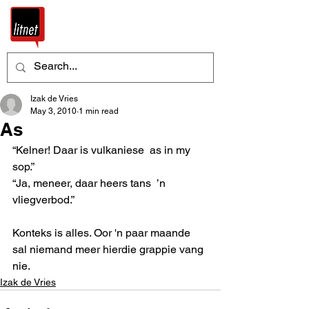
Izak de Vries
May 3, 2010
1 min read
As
“Kelner! Daar is vulkaniese  as in my 
sop.” 
“Ja, meneer, daar heers tans  ’n 
vliegverbod.” 
Konteks is alles. Oor 'n paar maande 
sal niemand meer hierdie grappie vang 
nie.
Izak de Vries