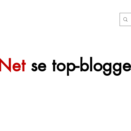
tNet
se top-blogge
 sal mettertyd
f gevoeg word.