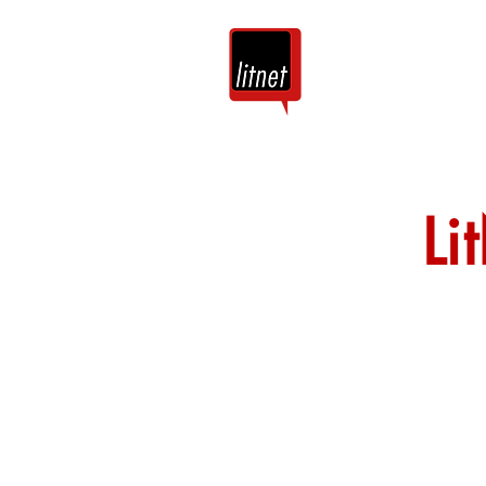
Tuis
Blog
Li
Nog top-bloggers
by hierdie argie