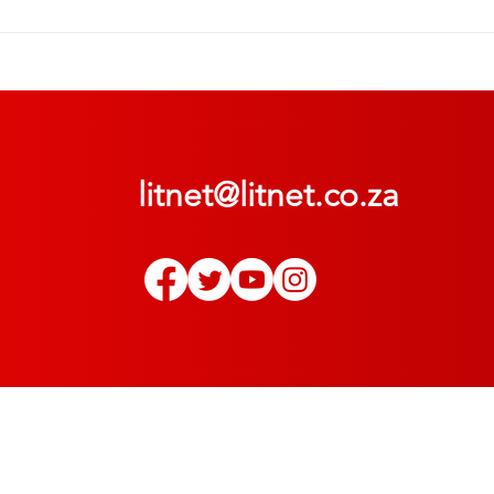
litnet@litnet.co.za
© 2022
LitNet
. Alle regte voorbehou | All rights reserved