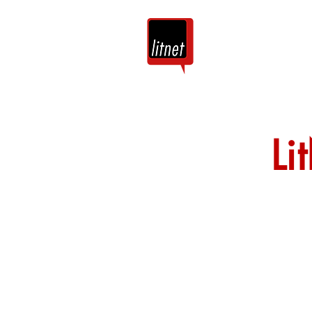
Tuis
Blog
Li
Nog top-bloggers
by hierdie argie