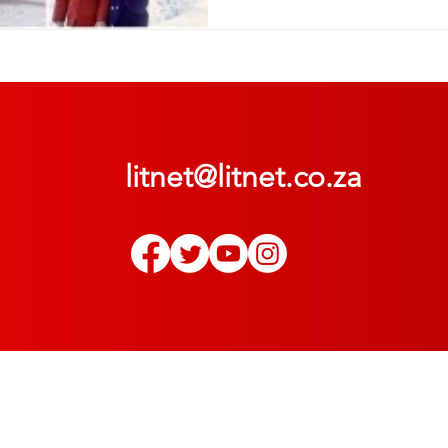
litnet@litnet.co.za
© 2022
LitNet
. Alle regte voorbehou | All rights reserved