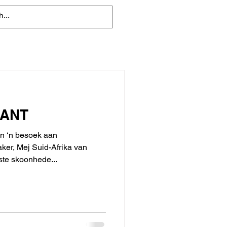
KANT
an ‘n besoek aan
er, Mej Suid-Afrika van
ste skoonhede...