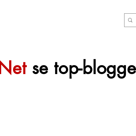
tNet
se top-blogge
 sal mettertyd
f gevoeg word.